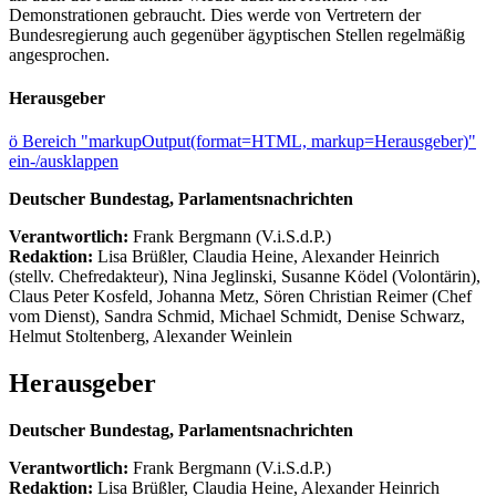
Demonstrationen gebraucht. Dies werde von Vertretern der
Bundesregierung auch gegenüber ägyptischen Stellen regelmäßig
angesprochen.
Herausgeber
ö
Bereich "markupOutput(format=HTML, markup=Herausgeber)"
ein-/ausklappen
Deutscher Bundestag, Parlamentsnachrichten
Verantwortlich:
Frank Bergmann (V.i.S.d.P.)
Redaktion:
Lisa Brüßler, Claudia Heine, Alexander Heinrich
(stellv. Chefredakteur), Nina Jeglinski,
Susanne Ködel (Volontärin),
Claus Peter Kosfeld, Johanna Metz, Sören Christian Reimer (Chef
vom Dienst), Sandra Schmid, Michael Schmidt, Denise Schwarz,
Helmut Stoltenberg, Alexander Weinlein
Herausgeber
Deutscher Bundestag, Parlamentsnachrichten
Verantwortlich:
Frank Bergmann (V.i.S.d.P.)
Redaktion:
Lisa Brüßler, Claudia Heine, Alexander Heinrich