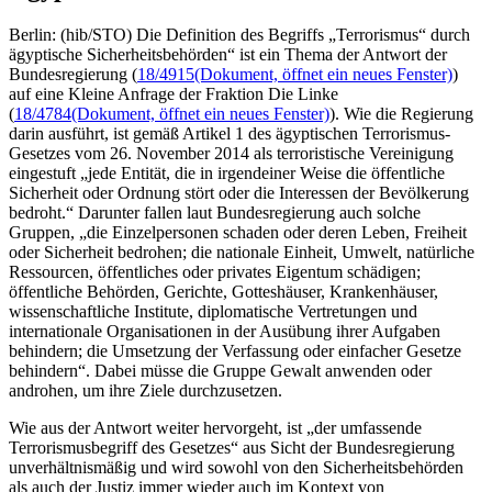
Berlin: (hib/STO) Die Definition des Begriffs „Terrorismus“ durch
ägyptische Sicherheitsbehörden“ ist ein Thema der Antwort der
Bundesregierung (
18/4915
(Dokument, öffnet ein neues Fenster)
)
auf eine Kleine Anfrage der Fraktion Die Linke
(
18/4784
(Dokument, öffnet ein neues Fenster)
). Wie die Regierung
darin ausführt, ist gemäß Artikel 1 des ägyptischen Terrorismus-
Gesetzes vom 26. November 2014 als terroristische Vereinigung
eingestuft „jede Entität, die in irgendeiner Weise die öffentliche
Sicherheit oder Ordnung stört oder die Interessen der Bevölkerung
bedroht.“ Darunter fallen laut Bundesregierung auch solche
Gruppen, „die Einzelpersonen schaden oder deren Leben, Freiheit
oder Sicherheit bedrohen; die nationale Einheit, Umwelt, natürliche
Ressourcen, öffentliches oder privates Eigentum schädigen;
öffentliche Behörden, Gerichte, Gotteshäuser, Krankenhäuser,
wissenschaftliche Institute, diplomatische Vertretungen und
internationale Organisationen in der Ausübung ihrer Aufgaben
behindern; die Umsetzung der Verfassung oder einfacher Gesetze
behindern“. Dabei müsse die Gruppe Gewalt anwenden oder
androhen, um ihre Ziele durchzusetzen.
Wie aus der Antwort weiter hervorgeht, ist „der umfassende
Terrorismusbegriff des Gesetzes“ aus Sicht der Bundesregierung
unverhältnismäßig und wird sowohl von den Sicherheitsbehörden
als auch der Justiz immer wieder auch im Kontext von