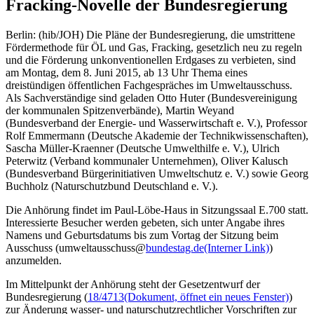
Fracking-Novelle der Bundesregierung
Berlin: (hib/JOH) Die Pläne der Bundesregierung, die umstrittene
Fördermethode für ÖL und Gas, Fracking, gesetzlich neu zu regeln
und die Förderung unkonventionellen Erdgases zu verbieten, sind
am Montag, dem 8. Juni 2015, ab 13 Uhr Thema eines
dreistündigen öffentlichen Fachgespräches im Umweltausschuss.
Als Sachverständige sind geladen Otto Huter (Bundesvereinigung
der kommunalen Spitzenverbände), Martin Weyand
(Bundesverband der Energie- und Wasserwirtschaft e. V.), Professor
Rolf Emmermann (Deutsche Akademie der Technikwissenschaften),
Sascha Müller-Kraenner (Deutsche Umwelthilfe e. V.), Ulrich
Peterwitz (Verband kommunaler Unternehmen), Oliver Kalusch
(Bundesverband Bürgerinitiativen Umweltschutz e. V.) sowie Georg
Buchholz (Naturschutzbund Deutschland e. V.).
Die Anhörung findet im Paul-Löbe-Haus in Sitzungssaal E.700 statt.
Interessierte Besucher werden gebeten, sich unter Angabe ihres
Namens und Geburtsdatums bis zum Vortag der Sitzung beim
Ausschuss (umweltausschuss@
bundestag.de
(Interner Link)
)
anzumelden.
Im Mittelpunkt der Anhörung steht der Gesetzentwurf der
Bundesregierung (
18/4713
(Dokument, öffnet ein neues Fenster)
)
zur Änderung wasser- und naturschutzrechtlicher Vorschriften zur