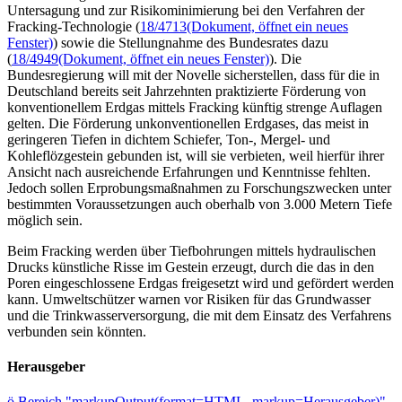
Untersagung und zur Risikominimierung bei den Verfahren der
Fracking-Technologie (
18/4713
(Dokument, öffnet ein neues
Fenster)
) sowie die Stellungnahme des Bundesrates dazu
(
18/4949
(Dokument, öffnet ein neues Fenster)
). Die
Bundesregierung will mit der Novelle sicherstellen, dass für die in
Deutschland bereits seit Jahrzehnten praktizierte Förderung von
konventionellem Erdgas mittels Fracking künftig strenge Auflagen
gelten. Die Förderung unkonventionellen Erdgases, das meist in
geringeren Tiefen in dichtem Schiefer, Ton-, Mergel- und
Kohleflözgestein gebunden ist, will sie verbieten, weil hierfür ihrer
Ansicht nach ausreichende Erfahrungen und Kenntnisse fehlten.
Jedoch sollen Erprobungsmaßnahmen zu Forschungszwecken unter
bestimmten Voraussetzungen auch oberhalb von 3.000 Metern Tiefe
möglich sein.
Beim Fracking werden über Tiefbohrungen mittels hydraulischen
Drucks künstliche Risse im Gestein erzeugt, durch die das in den
Poren eingeschlossene Erdgas freigesetzt wird und gefördert werden
kann. Umweltschützer warnen vor Risiken für das Grundwasser
und die Trinkwasserversorgung, die mit dem Einsatz des Verfahrens
verbunden sein könnten.
Herausgeber
ö
Bereich "markupOutput(format=HTML, markup=Herausgeber)"