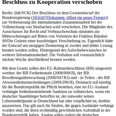
Beschluss zu Kooperation verschoben
Berlin: (hib/SCR) Der Beschluss zu dem Gesetzentwurf der
Bundesregierung (
18/4347
(Dokument, öffnet ein neues Fenster)
)
zur Verbesserung der internationalen Zusammenarbeit bei der
Vollstreckung von Strafsachen wird verschoben. Die Mitglieder des
Ausschusses für Recht und Verbraucherschutz stimmten am
Mittwochmorgen auf Bitten von Vertretern der Fraktion Bündnis
90/Die Grünen einer kurzfristigen Verschiebung zu. Eigentlich hätte
der Entwurf am morgigen Donnerstag in zweiter und dritter Lesung
beraten werden sollen. Hintergrund des Aufschiebewunsches ist
weiterer Informationsbedarf. Die Vorhaben soll voraussichtlich
nächste Woche abschließend beraten werden.
Mit dem Gesetz sollen drei EU-Rahmenbeschlüsse (RB) umgesetzt
werden: der RB Freiheitsstrafe (2008/909/JI), der RB
Bewährungsüberwachung (2008/947/KI) und - in Teilen - der RB
Abwesenheitsentscheidungen (2009/299/JI). Demnach soll künftig
für die Bundesrepublik die Pflicht bestehen, eine im EU-Ausland
verhängte freiheitsentziehende Sanktion zu vollstrecken, wenn ein
deutscher Staatsbürger betroffen ist, der entweder seinen
Lebensmittelpunkt in Deutschland hat oder verpflichtet ist, dorthin
auszureisen. Das gilt auch für Strafen, die gegen Ausländer verhängt
worden sind, die ihren rechtmäßig gewöhnlichen Aufenthalt in der
Bundesrepublik haben. Analog sollen zudem die deutschen