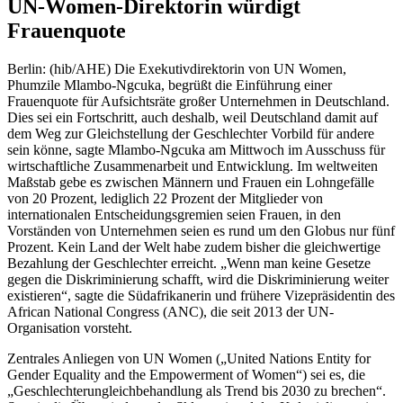
UN-Women-Direktorin würdigt
Frauenquote
Berlin: (hib/AHE) Die Exekutivdirektorin von UN Women,
Phumzile Mlambo-Ngcuka, begrüßt die Einführung einer
Frauenquote für Aufsichtsräte großer Unternehmen in Deutschland.
Dies sei ein Fortschritt, auch deshalb, weil Deutschland damit auf
dem Weg zur Gleichstellung der Geschlechter Vorbild für andere
sein könne, sagte Mlambo-Ngcuka am Mittwoch im Ausschuss für
wirtschaftliche Zusammenarbeit und Entwicklung. Im weltweiten
Maßstab gebe es zwischen Männern und Frauen ein Lohngefälle
von 20 Prozent, lediglich 22 Prozent der Mitglieder von
internationalen Entscheidungsgremien seien Frauen, in den
Vorständen von Unternehmen seien es rund um den Globus nur fünf
Prozent. Kein Land der Welt habe zudem bisher die gleichwertige
Bezahlung der Geschlechter erreicht. „Wenn man keine Gesetze
gegen die Diskriminierung schafft, wird die Diskriminierung weiter
existieren“, sagte die Südafrikanerin und frühere Vizepräsidentin des
African National Congress (ANC), die seit 2013 der UN-
Organisation vorsteht.
Zentrales Anliegen von UN Women („United Nations Entity for
Gender Equality and the Empowerment of Women“) sei es, die
„Geschlechterungleichbehandlung als Trend bis 2030 zu brechen“.