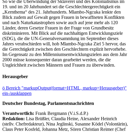
So wie die Überwindung der Sklaverei und des Kolonialismus im
19. und im 20 Jahrhundert sei die Geschlechtergerechtigkeit ein
„Kernthema“ des 21. Jahrhunderts. Mlambo-Ngcuka lenkte den
Blick zudem auf Gewalt gegen Frauen in bewaffneten Konflikten
und nach Naturkatastrophen sowie auch auf jene mehr als 120
Länder, deren Gesetze Frauen in der Frage von Grundbesitz
diskriminieren. Mit Blick auf die nachhaltigen Entwicklungsziele
(SDG), die die UN-Generalversammlung im September dieses
Jahres verabschieden will, hob Mlambo-Ngcuka Ziel 5 hervor, das
die Gerechtigkeit zwischen den Geschlechtern explizit hervorhebe.
Im Gegensatz zu den Millenniumsentwicklungszielen aus dem Jahr
2000 müsse konsequenter daran gearbeitet werden, die die
Ungleichheit zwischen Männern und Frauen zu überwinden.
Herausgeber
ö
Bereich "markupOutput(format=HTML, markup=Herausgeber)"
ein-/ausklappen
Deutscher Bundestag, Parlamentsnachrichten
Verantwortlich:
Frank Bergmann (V.i.S.d.P.)
Redaktion:
Lisa Brüßler, Claudia Heine, Alexander Heinrich
(stellv. Chefredakteur), Nina Jeglinski,
Susanne Ködel (Volontärin),
Claus Peter Kosfeld, Johanna Metz, Sören Christian Reimer (Chef