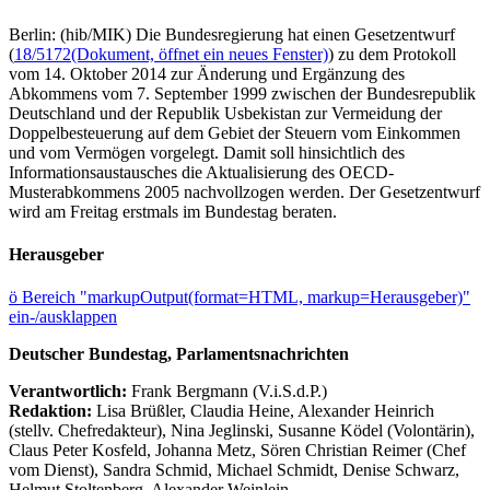
Berlin: (hib/MIK) Die Bundesregierung hat einen Gesetzentwurf
(
18/5172
(Dokument, öffnet ein neues Fenster)
) zu dem Protokoll
vom 14. Oktober 2014 zur Änderung und Ergänzung des
Abkommens vom 7. September 1999 zwischen der Bundesrepublik
Deutschland und der Republik Usbekistan zur Vermeidung der
Doppelbesteuerung auf dem Gebiet der Steuern vom Einkommen
und vom Vermögen vorgelegt. Damit soll hinsichtlich des
Informationsaustausches die Aktualisierung des OECD-
Musterabkommens 2005 nachvollzogen werden. Der Gesetzentwurf
wird am Freitag erstmals im Bundestag beraten.
Herausgeber
ö
Bereich "markupOutput(format=HTML, markup=Herausgeber)"
ein-/ausklappen
Deutscher Bundestag, Parlamentsnachrichten
Verantwortlich:
Frank Bergmann (V.i.S.d.P.)
Redaktion:
Lisa Brüßler, Claudia Heine, Alexander Heinrich
(stellv. Chefredakteur), Nina Jeglinski,
Susanne Ködel (Volontärin),
Claus Peter Kosfeld, Johanna Metz, Sören Christian Reimer (Chef
vom Dienst), Sandra Schmid, Michael Schmidt, Denise Schwarz,
Helmut Stoltenberg, Alexander Weinlein