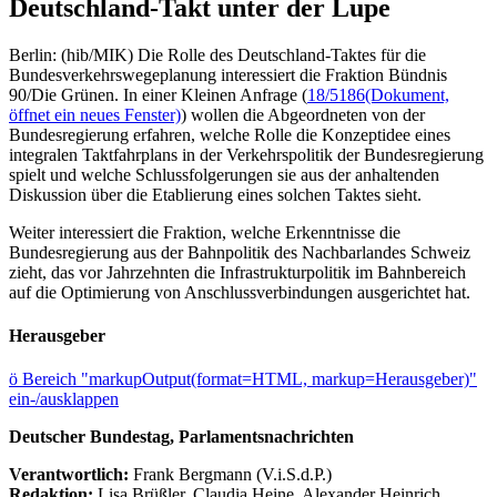
Deutschland-Takt unter der Lupe
Berlin: (hib/MIK) Die Rolle des Deutschland-Taktes für die
Bundesverkehrswegeplanung interessiert die Fraktion Bündnis
90/Die Grünen. In einer Kleinen Anfrage (
18/5186
(Dokument,
öffnet ein neues Fenster)
) wollen die Abgeordneten von der
Bundesregierung erfahren, welche Rolle die Konzeptidee eines
integralen Taktfahrplans in der Verkehrspolitik der Bundesregierung
spielt und welche Schlussfolgerungen sie aus der anhaltenden
Diskussion über die Etablierung eines solchen Taktes sieht.
Weiter interessiert die Fraktion, welche Erkenntnisse die
Bundesregierung aus der Bahnpolitik des Nachbarlandes Schweiz
zieht, das vor Jahrzehnten die Infrastrukturpolitik im Bahnbereich
auf die Optimierung von Anschlussverbindungen ausgerichtet hat.
Herausgeber
ö
Bereich "markupOutput(format=HTML, markup=Herausgeber)"
ein-/ausklappen
Deutscher Bundestag, Parlamentsnachrichten
Verantwortlich:
Frank Bergmann (V.i.S.d.P.)
Redaktion:
Lisa Brüßler, Claudia Heine, Alexander Heinrich