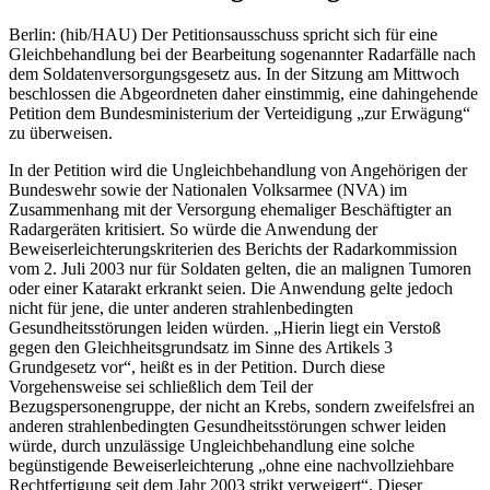
Berlin: (hib/HAU) Der Petitionsausschuss spricht sich für eine
Gleichbehandlung bei der Bearbeitung sogenannter Radarfälle nach
dem Soldatenversorgungsgesetz aus. In der Sitzung am Mittwoch
beschlossen die Abgeordneten daher einstimmig, eine dahingehende
Petition dem Bundesministerium der Verteidigung „zur Erwägung“
zu überweisen.
In der Petition wird die Ungleichbehandlung von Angehörigen der
Bundeswehr sowie der Nationalen Volksarmee (NVA) im
Zusammenhang mit der Versorgung ehemaliger Beschäftigter an
Radargeräten kritisiert. So würde die Anwendung der
Beweiserleichterungskriterien des Berichts der Radarkommission
vom 2. Juli 2003 nur für Soldaten gelten, die an malignen Tumoren
oder einer Katarakt erkrankt seien. Die Anwendung gelte jedoch
nicht für jene, die unter anderen strahlenbedingten
Gesundheitsstörungen leiden würden. „Hierin liegt ein Verstoß
gegen den Gleichheitsgrundsatz im Sinne des Artikels 3
Grundgesetz vor“, heißt es in der Petition. Durch diese
Vorgehensweise sei schließlich dem Teil der
Bezugspersonengruppe, der nicht an Krebs, sondern zweifelsfrei an
anderen strahlenbedingten Gesundheitsstörungen schwer leiden
würde, durch unzulässige Ungleichbehandlung eine solche
begünstigende Beweiserleichterung „ohne eine nachvollziehbare
Rechtfertigung seit dem Jahr 2003 strikt verweigert“. Dieser