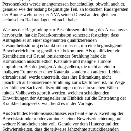
Personenkreis werde unangemessen benachteiligt, obwohl auch er,
genauso wie der bislang begünstigte Teil, an toxischen Radargeräten
der Bundeswehr oder der NVA seinen Dienst an den gleichen
technischen Radaranlagen erbracht habe.
Wie aus der Begründung zur Beschlussempfehlung des Ausschusses
hervorgeht, hat die Radarkommission seinerzeit festgelegt, dass
Antragsteller an einer sogenannten qualifizierenden
Gesundheitsstörung erkrankt sein müssen, um eine begünstigende
Beweiserleichterung gewährt zu bekommen. Als qualifizierende
Krankheiten auf Grund ionisierender Strahlung habe die
Kommission ausschließlich Katarakte und maligne Tumore
empfohlen. Bei denjenigen Antragstellern, die nicht an einem
malignen Tumor oder einer Katarakt, sondern an anderen Leiden
erkrankt sind, werde unterstellt, dass ihre Erkrankung nicht
ursächlich auf ionisierende Strahlung zurückzuführen ist. Im Wege
der üblichen Sachverhaltsermittlungen müsse in solchen Fällen
mittels Vollbeweis geprüft werden, welchen schädigenden
Einwirkungen der Antragsteller im Hinblick auf die Entstehung der
Krankheit ausgesetzt war, heißt es in der Vorlage.
Aus Sicht des Petitionsausschusses erscheint eine Ausweitung der
Beweislastumkehr oder zumindest einer Beweiserleichterung auf
weitere Krankheiten sinnvoll. Gerade vor dem Hintergrund der
Schwierigkeiten, dass die teilweise Jahrzehnte zurückliegenden