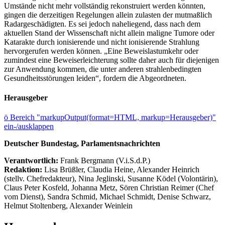
Umstände nicht mehr vollständig rekonstruiert werden könnten,
gingen die derzeitigen Regelungen allein zulasten der mutmaßlich
Radargeschädigten. Es sei jedoch naheliegend, dass nach dem
aktuellen Stand der Wissenschaft nicht allein maligne Tumore oder
Katarakte durch ionisierende und nicht ionisierende Strahlung
hervorgerufen werden können. „Eine Beweislastumkehr oder
zumindest eine Beweiserleichterung sollte daher auch für diejenigen
zur Anwendung kommen, die unter anderen strahlenbedingten
Gesundheitsstörungen leiden“, fordern die Abgeordneten.
Herausgeber
ö
Bereich "markupOutput(format=HTML, markup=Herausgeber)"
ein-/ausklappen
Deutscher Bundestag, Parlamentsnachrichten
Verantwortlich:
Frank Bergmann (V.i.S.d.P.)
Redaktion:
Lisa Brüßler, Claudia Heine, Alexander Heinrich
(stellv. Chefredakteur), Nina Jeglinski,
Susanne Ködel (Volontärin),
Claus Peter Kosfeld, Johanna Metz, Sören Christian Reimer (Chef
vom Dienst), Sandra Schmid, Michael Schmidt, Denise Schwarz,
Helmut Stoltenberg, Alexander Weinlein