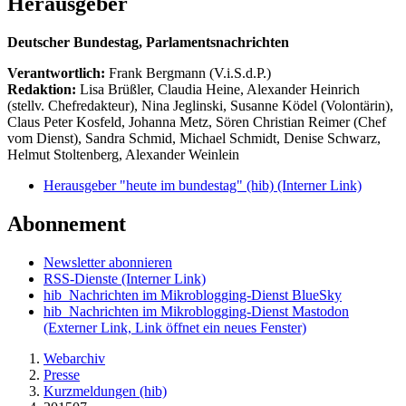
Herausgeber
Deutscher Bundestag, Parlamentsnachrichten
Verantwortlich:
Frank Bergmann (V.i.S.d.P.)
Redaktion:
Lisa Brüßler, Claudia Heine, Alexander Heinrich
(stellv. Chefredakteur), Nina Jeglinski,
Susanne Ködel (Volontärin),
Claus Peter Kosfeld, Johanna Metz, Sören Christian Reimer (Chef
vom Dienst), Sandra Schmid, Michael Schmidt, Denise Schwarz,
Helmut Stoltenberg, Alexander Weinlein
Herausgeber "heute im bundestag" (hib)
(Interner Link)
Abonnement
Newsletter abonnieren
RSS-Dienste
(Interner Link)
hib_Nachrichten im Mikroblogging-Dienst BlueSky
hib_Nachrichten im Mikroblogging-Dienst Mastodon
(Externer Link, Link öffnet ein neues Fenster)
Webarchiv
Presse
Kurzmeldungen (hib)