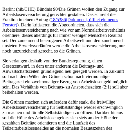
Berlin: (hib/CHE) Bündnis 90/Die Grünen wollen den Zugang zur
Arbeitslosenversicherung gerechter gestalten. Das schreibt die
Fraktion in einem Antrag (
18/5386
(Dokument, öffnet ein neues
Fenster)
). Darin kritisieren die Abgeordneten, dass sich die
Arbeitslosenversicherung nach wie vor am Normalarbeitsverhältnis
orientiere, dieses allerdings für immer weniger Menschen Realität
sei. Der zunehmend heterogenen Arbeitswelt und den zunehmend
unsteten Erwerbsverläufen werde die Arbeitslosenversicherung nur
noch unzureichend gerecht, so die Grünen.
Sie verlangen deshalb von der Bundesregierung, einen
Gesetzentwurf, in dem unter anderem die Beitrags- und
Anwartschaftszeiten grundlegend neu geregelt werden. In Zukunft
soll nach dem Willen der Grünen schon nach viermonatiger
Beitragszeit ein zweimonatiger Bezug von Arbeitslosengeld möglich
sein. Das Verhältnis von Beitrags- zu Anspruchszeiten (2:1) soll aber
beibehalten werden.
Die Grünen machen sich außerdem dafür stark, die freiwillige
Arbeitslosenversicherung für Selbstständige wieder erschwinglich
zu machen und für alle Selbstständigen zu öffnen. Darüber hinaus
soll die Höhe des Arbeitslosengeldes sich stets an der Höhe der
gezahlten Beiträge orientieren und die Laufzeit des
Teilzeitarbeitslosengeldes an die normalen Bezugszeiten des