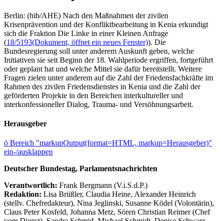
Berlin: (hib/AHE) Nach den Maßnahmen der zivilen
Krisenprävention und der Konfliktbearbeitung in Kenia erkundigt
sich die Fraktion Die Linke in einer Kleinen Anfrage
(
18/5193
(Dokument, öffnet ein neues Fenster)
). Die
Bundesregierung soll unter anderem Auskunft geben, welche
Initiativen sie seit Beginn der 18. Wahlperiode ergriffen, fortgeführt
oder geplant hat und welche Mittel sie dafür bereitstellt. Weitere
Fragen zielen unter anderem auf die Zahl der Friedensfachkräfte im
Rahmen des zivilen Friedensdienstes in Kenia und die Zahl der
geförderten Projekte in den Bereichen interkultureller und
interkonfessioneller Dialog, Trauma- und Versöhnungsarbeit.
Herausgeber
ö
Bereich "markupOutput(format=HTML, markup=Herausgeber)"
ein-/ausklappen
Deutscher Bundestag, Parlamentsnachrichten
Verantwortlich:
Frank Bergmann (V.i.S.d.P.)
Redaktion:
Lisa Brüßler, Claudia Heine, Alexander Heinrich
(stellv. Chefredakteur), Nina Jeglinski,
Susanne Ködel (Volontärin),
Claus Peter Kosfeld, Johanna Metz, Sören Christian Reimer (Chef
vom Dienst), Sandra Schmid, Michael Schmidt, Denise Schwarz,