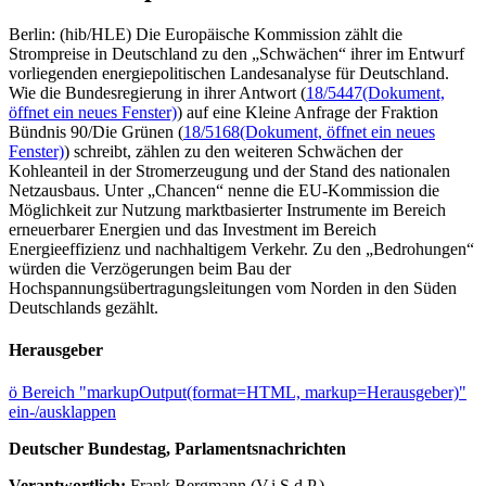
Berlin: (hib/HLE) Die Europäische Kommission zählt die
Strompreise in Deutschland zu den „Schwächen“ ihrer im Entwurf
vorliegenden energiepolitischen Landesanalyse für Deutschland.
Wie die Bundesregierung in ihrer Antwort (
18/5447
(Dokument,
öffnet ein neues Fenster)
) auf eine Kleine Anfrage der Fraktion
Bündnis 90/Die Grünen (
18/5168
(Dokument, öffnet ein neues
Fenster)
) schreibt, zählen zu den weiteren Schwächen der
Kohleanteil in der Stromerzeugung und der Stand des nationalen
Netzausbaus. Unter „Chancen“ nenne die EU-Kommission die
Möglichkeit zur Nutzung marktbasierter Instrumente im Bereich
erneuerbarer Energien und das Investment im Bereich
Energieeffizienz und nachhaltigem Verkehr. Zu den „Bedrohungen“
würden die Verzögerungen beim Bau der
Hochspannungsübertragungsleitungen vom Norden in den Süden
Deutschlands gezählt.
Herausgeber
ö
Bereich "markupOutput(format=HTML, markup=Herausgeber)"
ein-/ausklappen
Deutscher Bundestag, Parlamentsnachrichten
Verantwortlich:
Frank Bergmann (V.i.S.d.P.)