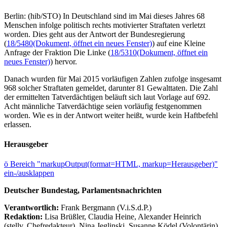
Berlin: (hib/STO) In Deutschland sind im Mai dieses Jahres 68
Menschen infolge politisch rechts motivierter Straftaten verletzt
worden. Dies geht aus der Antwort der Bundesregierung
(
18/5480
(Dokument, öffnet ein neues Fenster)
) auf eine Kleine
Anfrage der Fraktion Die Linke (
18/5310
(Dokument, öffnet ein
neues Fenster)
) hervor.
Danach wurden für Mai 2015 vorläufigen Zahlen zufolge insgesamt
968 solcher Straftaten gemeldet, darunter 81 Gewalttaten. Die Zahl
der ermittelten Tatverdächtigen beläuft sich laut Vorlage auf 692.
Acht männliche Tatverdächtige seien vorläufig festgenommen
worden. Wie es in der Antwort weiter heißt, wurde kein Haftbefehl
erlassen.
Herausgeber
ö
Bereich "markupOutput(format=HTML, markup=Herausgeber)"
ein-/ausklappen
Deutscher Bundestag, Parlamentsnachrichten
Verantwortlich:
Frank Bergmann (V.i.S.d.P.)
Redaktion:
Lisa Brüßler, Claudia Heine, Alexander Heinrich
(stellv. Chefredakteur), Nina Jeglinski,
Susanne Ködel (Volontärin),