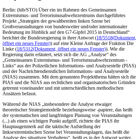
Berlin: (hib/STO) Über ein im Rahmen des Gemeinsamen
Extremismus- und Terrorismusabwehrzentrums durchgeführtes
Projekt „Strategien der gewaltbereiten linken Szene bei
Großveranstaltungen von bundesweiter und/oder internationaler
Bedeutung im Hinblick auf den G7-Gipfel 2015 in Deutschland“
berichtet die Bundesregierung in ihrer Antwort (
18/5518
(Dokument,
öffnet ein neues Fenster)
) auf eine Kleine Anfrage der Fraktion Die
Linke (
18/5312
(Dokument, öffnet ein neues Fenster)
). Wie die
Regierung darin erläutert, setzt sich die AG „Analyse“ des
„Gemeinsamen Extremismus- und Terrorismusabwehrzentrum -
Links“ aus der Polizeilichen Informations- und Analysestelle (PIAS)
und der Nachrichtendienstlichen Informations- und Analysestelle
(NIAS) zusammen. Mit dem genannten Projektthema hätten sich die
PIAS und die NIAS aus rechtlichen und organisatorischen Gründen
getrennt voneinander und mit unterschiedlichen methodischen
Ansätzen befasst.
Während die NIAS „insbesondere die Analyse etwaiger
theoretischer Strategiemodelle beziehungsweise -papiere, das heißt
der systematischen und langfristigen Planung von Veranstaltungen
(...) als einen wichtigen Punkt aufgriff, richtete die PIAS ihr
Hauptaugenmerk auf die taktische Aufstellung der
linksextremistischen Szene bei Veranstaltungslagen, das heißt die
Analyse des situativen Verhaltens“, heißt es in der Antwort weiter.