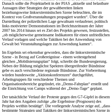
Danach sollte die Projektarbeit in der PIAS „aktuelle und belastbare
Aussagen über Strategien der gewaltbereiten linken
beziehungsweise linksextremistischen Szene beleuchten, die im
Kontext von Großveranstaltungen propagiert wurden“. Über die
Darstellung der polizeilichen Lage gewaltsam verlaufener, politisch
links motivierter Demonstrationen im Berichtszeitraum der Jahre
2007 bis 2014 hinaus sei es Ziel des Projekts gewesen, festzustellen,
„ob möglicherweise gemeinsame Indikatoren für einen unfriedlichen
Verlauf vorlagen und welche Taktiken bei der Anwendung von
Gewalt bei Veranstaltungslagen zur Anwendung kamen“.
Im Ergebnis sei erkennbar geworden, dass die linksextremistische
Szene - in Bezug auf Großereignisse - einem weitestgehend
gleichen „Mobilisierungsplan“ folgt, schreibt die Bundesregierung.
Neben der Bildung möglichst Spektren übergreifender Bündnisse
gebe es auch verschiedene regionale Bündnisse. Zur Vorbereitung
würden bundesweite „Aktionskonferenzen“ durchgeführt,
Arbeitsgruppen für verschiedene Themen und
Organisationsbereiche gegründet, ein „Demo-Fahrplan“ erstellt und
die Einrichtung von Camps während der „Demo-Tage“ geplant.
Der tatsächliche Verlauf der Proteste gegen den G7-Gipfel in diesem
Jahr hat den Angaben zufolge „die Ergebnisse (Prognosen) des
Projekts weithin bestätigt“. Die vorliegende Analyse zeige auf, „dass
bestimmte Strategien und Taktiken der linksextremistischen Szene in