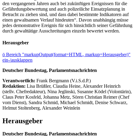
den vergangenen Jahren auch bei zukünftigen Ereignissen für die
Gefährdungsbewertung und auch polizeiliche Einsatzplanung in
Betracht zu ziehen sind, und dass dabei bestimmte Indikatoren auf
einen gewaltsamen Verlauf hindeuten“. Davon unabhängig müsse
jedes demonstrative Ereignis für sich hinsichtlich seiner Gefährdung
durch gewalttätige Ausschreitungen einzeln bewertet werden.
Herausgeber
ö
Bereich "markupOutput(format=HTML, markup=Herausgeber)"
ein-/ausklappen
Deutscher Bundestag, Parlamentsnachrichten
Verantwortlich:
Frank Bergmann (V.i.S.d.P.)
Redaktion:
Lisa Brüßler, Claudia Heine, Alexander Heinrich
(stellv. Chefredakteur), Nina Jeglinski,
Susanne Ködel (Volontärin),
Claus Peter Kosfeld, Johanna Metz, Sören Christian Reimer (Chef
vom Dienst), Sandra Schmid, Michael Schmidt, Denise Schwarz,
Helmut Stoltenberg, Alexander Weinlein
Herausgeber
Deutscher Bundestag, Parlamentsnachrichten