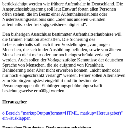
berücksichtigt werden wie frühere Aufenthalte in Deutschland. Die
Anspruchseinbürgerung soll laut Entwurf fortan allen Personen
offen stehen, die im Besitz einer Aufenthaltserlaubnis oder
Niederlassungserlaubnis sind „oder aus anderen Gründen
aufenthalts- oder freizügigkeitsberechtigt sind“.
Den bisherigen Ausschluss bestimmter Aufenthaltserlaubnisse will
die Grünen-Fraktion abschaffen. Die Sicherung des
Lebensunterhalts soll nach ihren Vorstellungen „von jungen
Menschen, die sich in der Ausbildung befinden, sowie von älteren
Menschen nicht mehr oder nur noch eingeschränkt verlangt“
werden. Auch sollen der Vorlage zufolge Kenntnisse der deutschen
Sprache von Menschen, die sie aufgrund von Krankheit,
Behinderung oder Alter nicht erwerben können, „nicht mehr oder
nur noch eingeschränkt verlangt“ werden. Ferner sollen Alternativen
zum Einbürgerungstest eingeführt und für bestimmte
Personengruppen die Einbürgerungsgebühr abgeschafft
beziehungsweise ermäßigt werden.
Herausgeber
ö
Bereich "markupOutput(format=HTML, markup=Herausgeber)"
ein-/ausklappen
Deutscher Bundestag, Parlamentsnachrichten