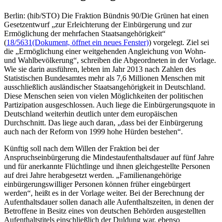
Berlin: (hib/STO) Die Fraktion Bündnis 90/Die Grünen hat einen
Gesetzentwurf „zur Erleichterung der Einbürgerung und zur
Ermöglichung der mehrfachen Staatsangehörigkeit“
(
18/5631
(Dokument, öffnet ein neues Fenster)
) vorgelegt. Ziel sei
die „Ermöglichung einer weitgehenden Angleichung von Wohn-
und Wahlbevölkerung“, schreiben die Abgeordneten in der Vorlage.
Wie sie darin ausführen, lebten im Jahr 2013 nach Zahlen des
Statistischen Bundesamtes mehr als 7,6 Millionen Menschen mit
ausschließlich ausländischer Staatsangehörigkeit in Deutschland.
Diese Menschen seien von vielen Möglichkeiten der politischen
Partizipation ausgeschlossen. Auch liege die Einbürgerungsquote in
Deutschland weiterhin deutlich unter dem europäischen
Durchschnitt. Das liege auch daran, „dass bei der Einbürgerung
auch nach der Reform von 1999 hohe Hürden bestehen“.
Künftig soll nach dem Willen der Fraktion bei der
Anspruchseinbürgerung die Mindestaufenthaltsdauer auf fünf Jahre
und für anerkannte Flüchtlinge und ihnen gleichgestellte Personen
auf drei Jahre herabgesetzt werden. „Familienangehörige
einbürgerungswilliger Personen können früher eingebürgert
werden“, heißt es in der Vorlage weiter. Bei der Berechnung der
Aufenthaltsdauer sollen danach alle Aufenthaltszeiten, in denen der
Betroffene in Besitz eines von deutschen Behörden ausgestellten
Aufenthaltstitels einschließlich der Duldung war, ebenso