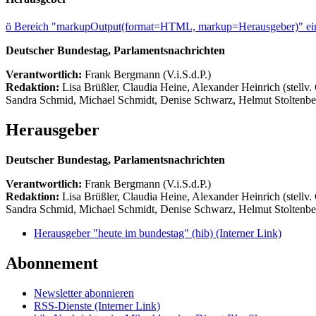
ö
Bereich "markupOutput(format=HTML, markup=Herausgeber)" ein
Deutscher Bundestag, Parlamentsnachrichten
Verantwortlich:
Frank Bergmann (V.i.S.d.P.)
Redaktion:
Lisa Brüßler, Claudia Heine, Alexander Heinrich (stellv.
Sandra Schmid, Michael Schmidt, Denise Schwarz, Helmut Stoltenbe
Herausgeber
Deutscher Bundestag, Parlamentsnachrichten
Verantwortlich:
Frank Bergmann (V.i.S.d.P.)
Redaktion:
Lisa Brüßler, Claudia Heine, Alexander Heinrich (stellv.
Sandra Schmid, Michael Schmidt, Denise Schwarz, Helmut Stoltenbe
Herausgeber "heute im bundestag" (hib)
(Interner Link)
Abonnement
Newsletter abonnieren
RSS-Dienste
(Interner Link)