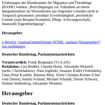
Erfahrungen des Bundesamtes für Migration und Flüchtlinge
(BAMF) würden „Berechtigungen zur Teilnahme an einem
Integrationskurs im Wesentlichen aus folgenden Gründen nicht in
Anspruch genommen: prioritäre Erwerbstätigkeit, persönliche
Gründe (zum Beispiel Krankheit, Pflege, Schwangerschaft),
finanzielle Eigenbeteiligung“.
Herausgeber
ö
Bereich "markupOutput(format=HTML, markup=Herausgeber)"
ein-/ausklappen
Deutscher Bundestag, Parlamentsnachrichten
Verantwortlich:
Frank Bergmann (V.i.S.d.P.)
Redaktion:
Lisa Brüßler, Claudia Heine, Alexander Heinrich
(stellv. Chefredakteur), Nina Jeglinski,
Susanne Ködel (Volontärin),
Claus Peter Kosfeld, Johanna Metz, Sören Christian Reimer (Chef
vom Dienst), Sandra Schmid, Michael Schmidt, Denise Schwarz,
Helmut Stoltenberg, Alexander Weinlein
Herausgeber
Deutscher Bundestag, Parlamentsnachrichten