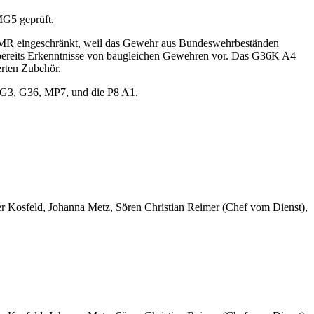
MG5 geprüft.
DMR eingeschränkt, weil das Gewehr aus Bundeswehrbeständen
en bereits Erkenntnisse von baugleichen Gewehren vor. Das G36K A4
erten Zubehör.
ie G3, G36, MP7, und die P8 A1.
er Kosfeld, Johanna Metz, Sören Christian Reimer (Chef vom Dienst),