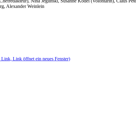
 Chefredakteur), Nina Jeglinski,
Susanne Ködel (Volontärin),
Claus Pet
rg, Alexander Weinlein
 Link, Link öffnet ein neues Fenster)