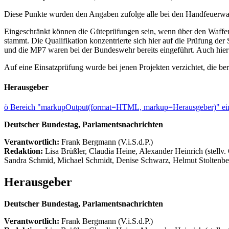
Diese Punkte wurden den Angaben zufolge alle bei den Handfeuerw
Eingeschränkt können die Güteprüfungen sein, wenn über den Waff
stammt. Die Qualifikation konzentrierte sich hier auf die Prüfung 
und die MP7 waren bei der Bundeswehr bereits eingeführt. Auch hier 
Auf eine Einsatzprüfung wurde bei jenen Projekten verzichtet, die be
Herausgeber
ö
Bereich "markupOutput(format=HTML, markup=Herausgeber)" ein
Deutscher Bundestag, Parlamentsnachrichten
Verantwortlich:
Frank Bergmann (V.i.S.d.P.)
Redaktion:
Lisa Brüßler, Claudia Heine, Alexander Heinrich (stellv.
Sandra Schmid, Michael Schmidt, Denise Schwarz, Helmut Stoltenbe
Herausgeber
Deutscher Bundestag, Parlamentsnachrichten
Verantwortlich:
Frank Bergmann (V.i.S.d.P.)