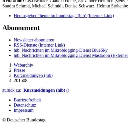
Redaktion:
Lisa Brüßler, Claudia Heine, Alexander Heinrich (stellv.
Sandra Schmid, Michael Schmidt, Denise Schwarz, Helmut Stoltenbe
Herausgeber "heute im bundestag" (hib)
(Interner Link)
Abonnement
Newsletter abonnieren
RSS-Dienste
(Interner Link)
hib_Nachrichten im Mikroblogging-Dienst BlueSky
hib_Nachrichten im Mikroblogging-Dienst Mastodon
(Externer
Webarchiv
Presse
Kurzmeldungen (hib)
201508
zurück zu:
Kurzmeldungen (hib)
()
Barrierefreiheit
Datenschutz
Impressum
© Deutscher Bundestag