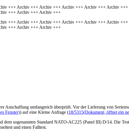
chiv +++ Archiv +++ Archiv +++ Archiv +++ Archiv +++ Archiv +++
chiv +++ Archiv +++ Archiv +++
chiv +++ Archiv +++ Archiv +++ Archiv +++ Archiv +++ Archiv +++
chiv +++ Archiv +++ Archiv +++
r Anschaffung umfangreich überprüft. Vor der Lieferung von Serienwaf
es Fenster)
) auf eine Kleine Anfrage (
18/5315
(Dokument, öffnet ein ne
 und dem sogenannten Standard NATO-AC225 (Panel III) D/14. Die Test
eltest und einen Falltest.