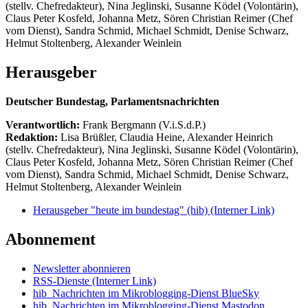
(stellv. Chefredakteur), Nina Jeglinski,
Susanne Ködel (Volontärin),
Claus Peter Kosfeld, Johanna Metz, Sören Christian Reimer (Chef
vom Dienst), Sandra Schmid, Michael Schmidt, Denise Schwarz,
Helmut Stoltenberg, Alexander Weinlein
Herausgeber
Deutscher Bundestag, Parlamentsnachrichten
Verantwortlich:
Frank Bergmann (V.i.S.d.P.)
Redaktion:
Lisa Brüßler, Claudia Heine, Alexander Heinrich
(stellv. Chefredakteur), Nina Jeglinski,
Susanne Ködel (Volontärin),
Claus Peter Kosfeld, Johanna Metz, Sören Christian Reimer (Chef
vom Dienst), Sandra Schmid, Michael Schmidt, Denise Schwarz,
Helmut Stoltenberg, Alexander Weinlein
Herausgeber "heute im bundestag" (hib)
(Interner Link)
Abonnement
Newsletter abonnieren
RSS-Dienste
(Interner Link)
hib_Nachrichten im Mikroblogging-Dienst BlueSky
hib_Nachrichten im Mikroblogging-Dienst Mastodon