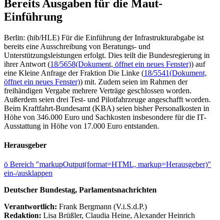
Bereits Ausgaben für die Maut-
Einführung
Berlin: (hib/HLE) Für die Einführung der Infrastrukturabgabe ist
bereits eine Ausschreibung von Beratungs- und
Unterstützungsleistungen erfolgt. Dies teilt die Bundesregierung in
ihrer Antwort (
18/5658
(Dokument, öffnet ein neues Fenster)
) auf
eine Kleine Anfrage der Fraktion Die Linke (
18/5541
(Dokument,
öffnet ein neues Fenster)
) mit. Zudem seien im Rahmen der
freihändigen Vergabe mehrere Verträge geschlossen worden.
Außerdem seien drei Test- und Pilotfahrzeuge angeschafft worden.
Beim Kraftfahrt-Bundesamt (KBA) seien bisher Personalkosten in
Höhe von 346.000 Euro und Sachkosten insbesondere für die IT-
Ausstattung in Höhe von 17.000 Euro entstanden.
Herausgeber
ö
Bereich "markupOutput(format=HTML, markup=Herausgeber)"
ein-/ausklappen
Deutscher Bundestag, Parlamentsnachrichten
Verantwortlich:
Frank Bergmann (V.i.S.d.P.)
Redaktion:
Lisa Brüßler, Claudia Heine, Alexander Heinrich