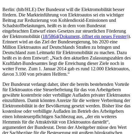
Berlin: (hib/HLE) Der Bundesrat will die Elektromobilität besser
fördern. Die Markteinführung von Elektroautos sei ein wichtiger
Beitrag zur Reduzierung von Kohlendioxid-Emissionen und
Schadstoffbelastungen, heißt es in dem vom Bundesrat
eingebrachten Entwurf eines Gesetzes zur steuerlichen Förderung
der Elektromobilität (
18/5864
(Dokument, öffnet ein neues Fenster)
).
Erinnert wird an das Ziel der Bundesregierung, bis 2020 eine
Million Elektroautos auf Deutschlands Straßen zu bringen und
Deutschland zum Leitmarkt für Elektromobilität zu machen. Dazu
heißt es in dem Entwurf: „Nach den aktuellen Zulassungszahlen des
Kraftfahrt-Bundesamtes liegt die Erreichung dieser Ziele noch in
weiter Ferne. Zum 1. Januar 2014 gab es rund 12.000 Elektroautos,
davon 3.100 von privaten Helfern.“
Der Bundesrat verlangt daher, über die bereits bestehenden Vorteile
für Elektroautos eine Steuerbefreiung für das von Arbeitgebern
gewährte kostenfreie oder verbilligte Aufladen privater Elektroautos
einzuführen. Damit könnten Anreize für die weitere Verbreitung der
Elektromobilität in der Bevölkerung gesetzt werden. Bisher löse das
kostenlose oder verbilligte Aufladen im Betrieb des Arbeitgebers
einen lohnsteuerpflichtigen Sachbezug aus, „der ein weiteres
Hemmnis für die Attraktivität von Elektroautos darstellt“,
argumentiert der Bundesrat. Denn der Abeitgeber müsse den Wert
der Sachbezüge für die Besteuerung mit großem bürokratischen