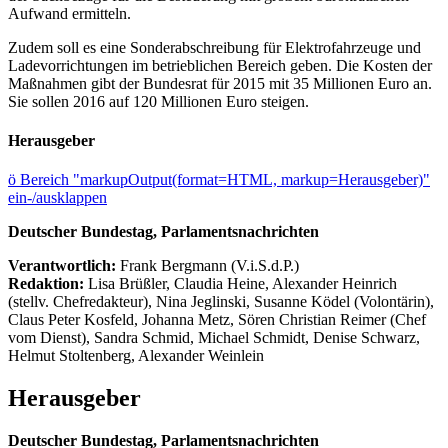
Aufwand ermitteln.
Zudem soll es eine Sonderabschreibung für Elektrofahrzeuge und
Ladevorrichtungen im betrieblichen Bereich geben. Die Kosten der
Maßnahmen gibt der Bundesrat für 2015 mit 35 Millionen Euro an.
Sie sollen 2016 auf 120 Millionen Euro steigen.
Herausgeber
ö
Bereich "markupOutput(format=HTML, markup=Herausgeber)"
ein-/ausklappen
Deutscher Bundestag, Parlamentsnachrichten
Verantwortlich:
Frank Bergmann (V.i.S.d.P.)
Redaktion:
Lisa Brüßler, Claudia Heine, Alexander Heinrich
(stellv. Chefredakteur), Nina Jeglinski,
Susanne Ködel (Volontärin),
Claus Peter Kosfeld, Johanna Metz, Sören Christian Reimer (Chef
vom Dienst), Sandra Schmid, Michael Schmidt, Denise Schwarz,
Helmut Stoltenberg, Alexander Weinlein
Herausgeber
Deutscher Bundestag, Parlamentsnachrichten