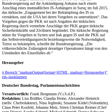
Bundesregierung auf die Ankündigung Ankaras nach einem
Anschlag eines mutmaßlichen IS-Anhängers in Suruç im Juli 2015,
das türkische „Engagement bei der Bekämpfung des IS zu
verstärken, und die USA bei deren Vorgehen zu unterstützen“. Das
Vorgehen gegen die PKK sei nach Angaben der türkischen
Regierung durch vermehrte Anschläge der PKK gegen türkische
Sicherheitskräfte und Zivilisten begründet. Die türkische Regierung
stütze ihr Vorgehen in Syrien und Irak gegen IS und die PKK auf
das Selbstverteidigungsrecht beziehungsweise die Notwendigkeit,
Terror zu bekämpfen, schreibt die Bundesregierung. „Die
völkerrechtliche Zulässigkeit derartiger Operationen hängt von den
Umständen des Einzelfalles ab.“
Herausgeber
ö
Bereich "markupOutput(format=HTML, markup=Herausgeber)"
ein-/ausklappen
Deutscher Bundestag, Parlamentsnachrichten
Verantwortlich:
Frank Bergmann (V.i.S.d.P.)
Redaktion:
Lisa Brüßler, Claudia Heine, Alexander Heinrich
(stellv. Chefredakteur), Nina Jeglinski,
Susanne Ködel (Volontärin),
Claus Peter Kosfeld, Johanna Metz, Sören Christian Reimer (Chef
vom Dienst), Sandra Schmid, Michael Schmidt, Denise Schwarz,