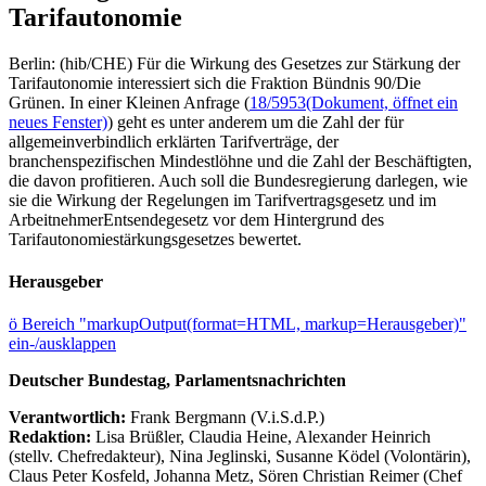
Tarifautonomie
Berlin: (hib/CHE) Für die Wirkung des Gesetzes zur Stärkung der
Tarifautonomie interessiert sich die Fraktion Bündnis 90/Die
Grünen. In einer Kleinen Anfrage (
18/5953
(Dokument, öffnet ein
neues Fenster)
) geht es unter anderem um die Zahl der für
allgemeinverbindlich erklärten Tarifverträge, der
branchenspezifischen Mindestlöhne und die Zahl der Beschäftigten,
die davon profitieren. Auch soll die Bundesregierung darlegen, wie
sie die Wirkung der Regelungen im Tarifvertragsgesetz und im
ArbeitnehmerEntsendegesetz vor dem Hintergrund des
Tarifautonomiestärkungsgesetzes bewertet.
Herausgeber
ö
Bereich "markupOutput(format=HTML, markup=Herausgeber)"
ein-/ausklappen
Deutscher Bundestag, Parlamentsnachrichten
Verantwortlich:
Frank Bergmann (V.i.S.d.P.)
Redaktion:
Lisa Brüßler, Claudia Heine, Alexander Heinrich
(stellv. Chefredakteur), Nina Jeglinski,
Susanne Ködel (Volontärin),
Claus Peter Kosfeld, Johanna Metz, Sören Christian Reimer (Chef