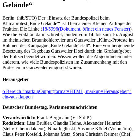
Gelände“
Berlin: (hib/STO) Der „Einsatz der Bundespolizei beim
Klimaprotest ,Ende Gelände'“ ist Thema einer Kleinen Anfrage der
Fraktion Die Linke (
18/5996
(Dokument, öffnet ein neues Fenster)
).
Wie die Fraktion darin schreibt, fanden vom 14. bis zum 16. August
im rheinischen Braunkohlerevier um Garzweiler „Klima-Proteste im
Rahmen der Kampagne ,Ende Gelände' statt“. Eine vorübergehende
Besetzung des Tagebaus Garzweiler II sei durch ein Großaufgebot
der Polizei beendet worden. Wissen wollen die Abgeordneten unter
anderem, wie viele Bundespolizisten im Zusammenhang mit den
Protesten in Garzweiler eingesetzt waren.
Herausgeber
ö
Bereich "markupOutput(format=HTML, markup=Herausgeber)"
ein-/ausklappen
Deutscher Bundestag, Parlamentsnachrichten
Verantwortlich:
Frank Bergmann (V.i.S.d.P.)
Redaktion:
Lisa Brüßler, Claudia Heine, Alexander Heinrich
(stellv. Chefredakteur), Nina Jeglinski,
Susanne Ködel (Volontärin),
Claus Peter Kosfeld, Johanna Metz, Sören Christian Reimer (Chef