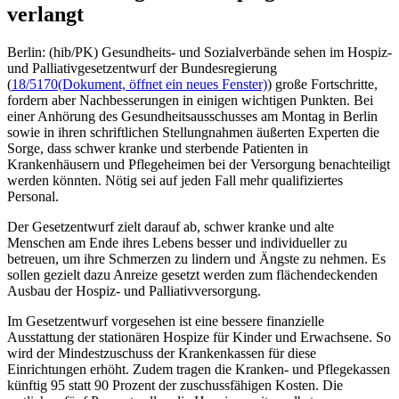
verlangt
Berlin: (hib/PK) Gesundheits- und Sozialverbände sehen im Hospiz-
und Palliativgesetzentwurf der Bundesregierung
(
18/5170
(Dokument, öffnet ein neues Fenster)
) große Fortschritte,
fordern aber Nachbesserungen in einigen wichtigen Punkten. Bei
einer Anhörung des Gesundheitsausschusses am Montag in Berlin
sowie in ihren schriftlichen Stellungnahmen äußerten Experten die
Sorge, dass schwer kranke und sterbende Patienten in
Krankenhäusern und Pflegeheimen bei der Versorgung benachteiligt
werden könnten. Nötig sei auf jeden Fall mehr qualifiziertes
Personal.
Der Gesetzentwurf zielt darauf ab, schwer kranke und alte
Menschen am Ende ihres Lebens besser und individueller zu
betreuen, um ihre Schmerzen zu lindern und Ängste zu nehmen. Es
sollen gezielt dazu Anreize gesetzt werden zum flächendeckenden
Ausbau der Hospiz- und Palliativversorgung.
Im Gesetzentwurf vorgesehen ist eine bessere finanzielle
Ausstattung der stationären Hospize für Kinder und Erwachsene. So
wird der Mindestzuschuss der Krankenkassen für diese
Einrichtungen erhöht. Zudem tragen die Kranken- und Pflegekassen
künftig 95 statt 90 Prozent der zuschussfähigen Kosten. Die