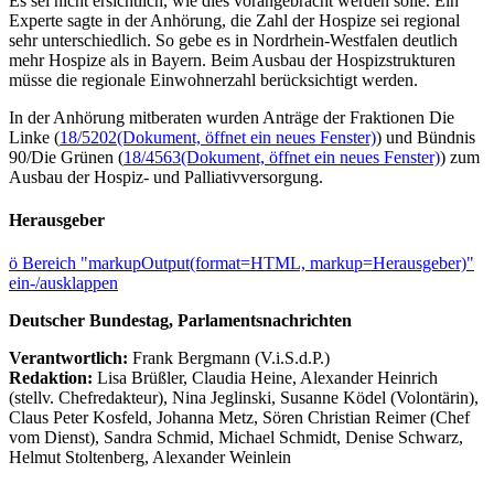
Es sei nicht ersichtlich, wie dies vorangebracht werden solle. Ein
Experte sagte in der Anhörung, die Zahl der Hospize sei regional
sehr unterschiedlich. So gebe es in Nordrhein-Westfalen deutlich
mehr Hospize als in Bayern. Beim Ausbau der Hospizstrukturen
müsse die regionale Einwohnerzahl berücksichtigt werden.
In der Anhörung mitberaten wurden Anträge der Fraktionen Die
Linke (
18/5202
(Dokument, öffnet ein neues Fenster)
) und Bündnis
90/Die Grünen (
18/4563
(Dokument, öffnet ein neues Fenster)
) zum
Ausbau der Hospiz- und Palliativversorgung.
Herausgeber
ö
Bereich "markupOutput(format=HTML, markup=Herausgeber)"
ein-/ausklappen
Deutscher Bundestag, Parlamentsnachrichten
Verantwortlich:
Frank Bergmann (V.i.S.d.P.)
Redaktion:
Lisa Brüßler, Claudia Heine, Alexander Heinrich
(stellv. Chefredakteur), Nina Jeglinski,
Susanne Ködel (Volontärin),
Claus Peter Kosfeld, Johanna Metz, Sören Christian Reimer (Chef
vom Dienst), Sandra Schmid, Michael Schmidt, Denise Schwarz,
Helmut Stoltenberg, Alexander Weinlein