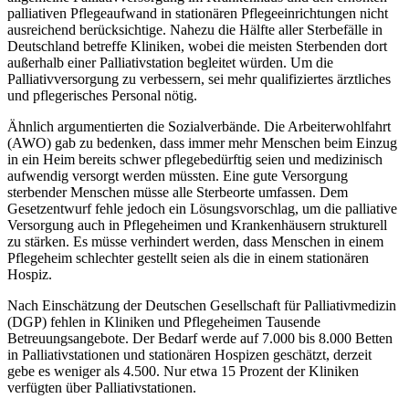
palliativen Pflegeaufwand in stationären Pflegeeinrichtungen nicht
ausreichend berücksichtige. Nahezu die Hälfte aller Sterbefälle in
Deutschland betreffe Kliniken, wobei die meisten Sterbenden dort
außerhalb einer Palliativstation begleitet würden. Um die
Palliativversorgung zu verbessern, sei mehr qualifiziertes ärztliches
und pflegerisches Personal nötig.
Ähnlich argumentierten die Sozialverbände. Die Arbeiterwohlfahrt
(AWO) gab zu bedenken, dass immer mehr Menschen beim Einzug
in ein Heim bereits schwer pflegebedürftig seien und medizinisch
aufwendig versorgt werden müssten. Eine gute Versorgung
sterbender Menschen müsse alle Sterbeorte umfassen. Dem
Gesetzentwurf fehle jedoch ein Lösungsvorschlag, um die palliative
Versorgung auch in Pflegeheimen und Krankenhäusern strukturell
zu stärken. Es müsse verhindert werden, dass Menschen in einem
Pflegeheim schlechter gestellt seien als die in einem stationären
Hospiz.
Nach Einschätzung der Deutschen Gesellschaft für Palliativmedizin
(DGP) fehlen in Kliniken und Pflegeheimen Tausende
Betreuungsangebote. Der Bedarf werde auf 7.000 bis 8.000 Betten
in Palliativstationen und stationären Hospizen geschätzt, derzeit
gebe es weniger als 4.500. Nur etwa 15 Prozent der Kliniken
verfügten über Palliativstationen.