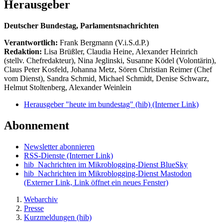
Herausgeber
Deutscher Bundestag, Parlamentsnachrichten
Verantwortlich:
Frank Bergmann (V.i.S.d.P.)
Redaktion:
Lisa Brüßler, Claudia Heine, Alexander Heinrich
(stellv. Chefredakteur), Nina Jeglinski,
Susanne Ködel (Volontärin),
Claus Peter Kosfeld, Johanna Metz, Sören Christian Reimer (Chef
vom Dienst), Sandra Schmid, Michael Schmidt, Denise Schwarz,
Helmut Stoltenberg, Alexander Weinlein
Herausgeber "heute im bundestag" (hib)
(Interner Link)
Abonnement
Newsletter abonnieren
RSS-Dienste
(Interner Link)
hib_Nachrichten im Mikroblogging-Dienst BlueSky
hib_Nachrichten im Mikroblogging-Dienst Mastodon
(Externer Link, Link öffnet ein neues Fenster)
Webarchiv
Presse
Kurzmeldungen (hib)