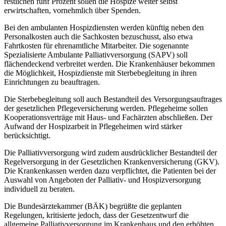
restlichen fünf Prozent sollen die Hospize weiter selbst
erwirtschaften, vornehmlich über Spenden.
Bei den ambulanten Hospizdiensten werden künftig neben den
Personalkosten auch die Sachkosten bezuschusst, also etwa
Fahrtkosten für ehrenamtliche Mitarbeiter. Die sogenannte
Spezialisierte Ambulante Palliativversorgung (SAPV) soll
flächendeckend verbreitet werden. Die Krankenhäuser bekommen
die Möglichkeit, Hospizdienste mit Sterbebegleitung in ihren
Einrichtungen zu beauftragen.
Die Sterbebegleitung soll auch Bestandteil des Versorgungsauftrages
der gesetzlichen Pflegeversicherung werden. Pflegeheime sollen
Kooperationsverträge mit Haus- und Fachärzten abschließen. Der
Aufwand der Hospizarbeit in Pflegeheimen wird stärker
berücksichtigt.
Die Palliativversorgung wird zudem ausdrücklicher Bestandteil der
Regelversorgung in der Gesetzlichen Krankenversicherung (GKV).
Die Krankenkassen werden dazu verpflichtet, die Patienten bei der
Auswahl von Angeboten der Palliativ- und Hospizversorgung
individuell zu beraten.
Die Bundesärztekammer (BÄK) begrüßte die geplanten
Regelungen, kritisierte jedoch, dass der Gesetzentwurf die
allgemeine Palliativversorgung im Krankenhaus und den erhöhten