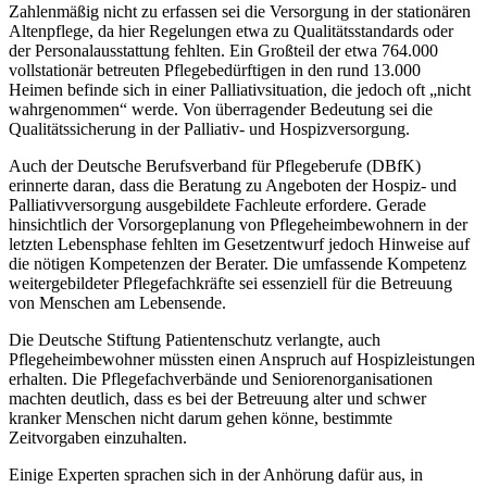
Zahlenmäßig nicht zu erfassen sei die Versorgung in der stationären
Altenpflege, da hier Regelungen etwa zu Qualitätsstandards oder
der Personalausstattung fehlten. Ein Großteil der etwa 764.000
vollstationär betreuten Pflegebedürftigen in den rund 13.000
Heimen befinde sich in einer Palliativsituation, die jedoch oft „nicht
wahrgenommen“ werde. Von überragender Bedeutung sei die
Qualitätssicherung in der Palliativ- und Hospizversorgung.
Auch der Deutsche Berufsverband für Pflegeberufe (DBfK)
erinnerte daran, dass die Beratung zu Angeboten der Hospiz- und
Palliativversorgung ausgebildete Fachleute erfordere. Gerade
hinsichtlich der Vorsorgeplanung von Pflegeheimbewohnern in der
letzten Lebensphase fehlten im Gesetzentwurf jedoch Hinweise auf
die nötigen Kompetenzen der Berater. Die umfassende Kompetenz
weitergebildeter Pflegefachkräfte sei essenziell für die Betreuung
von Menschen am Lebensende.
Die Deutsche Stiftung Patientenschutz verlangte, auch
Pflegeheimbewohner müssten einen Anspruch auf Hospizleistungen
erhalten. Die Pflegefachverbände und Seniorenorganisationen
machten deutlich, dass es bei der Betreuung alter und schwer
kranker Menschen nicht darum gehen könne, bestimmte
Zeitvorgaben einzuhalten.
Einige Experten sprachen sich in der Anhörung dafür aus, in