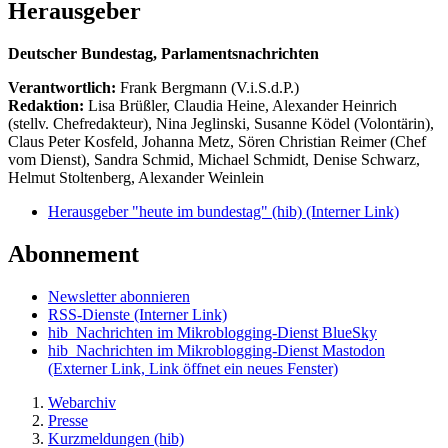
Herausgeber
Deutscher Bundestag, Parlamentsnachrichten
Verantwortlich:
Frank Bergmann (V.i.S.d.P.)
Redaktion:
Lisa Brüßler, Claudia Heine, Alexander Heinrich
(stellv. Chefredakteur), Nina Jeglinski,
Susanne Ködel (Volontärin),
Claus Peter Kosfeld, Johanna Metz, Sören Christian Reimer (Chef
vom Dienst), Sandra Schmid, Michael Schmidt, Denise Schwarz,
Helmut Stoltenberg, Alexander Weinlein
Herausgeber "heute im bundestag" (hib)
(Interner Link)
Abonnement
Newsletter abonnieren
RSS-Dienste
(Interner Link)
hib_Nachrichten im Mikroblogging-Dienst BlueSky
hib_Nachrichten im Mikroblogging-Dienst Mastodon
(Externer Link, Link öffnet ein neues Fenster)
Webarchiv
Presse
Kurzmeldungen (hib)