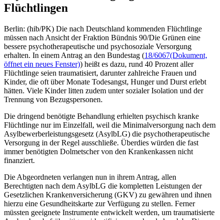
Flüchtlingen
Berlin: (hib/PK) Die nach Deutschland kommenden Flüchtlinge
müssen nach Ansicht der Fraktion Bündnis 90/Die Grünen eine
bessere psychotherapeutische und psychosoziale Versorgung
erhalten. In einem Antrag an den Bundestag (
18/6067
(Dokument,
öffnet ein neues Fenster)
) heißt es dazu, rund 40 Prozent aller
Flüchtlinge seien traumatisiert, darunter zahlreiche Frauen und
Kinder, die oft über Monate Todesangst, Hunger und Durst erlebt
hätten. Viele Kinder litten zudem unter sozialer Isolation und der
Trennung von Bezugspersonen.
Die dringend benötigte Behandlung erhielten psychisch kranke
Flüchtlinge nur im Einzelfall, weil die Minimalversorgung nach dem
Asylbewerberleistungsgesetz (AsylbLG) die psychotherapeutische
Versorgung in der Regel ausschließe. Überdies würden die fast
immer benötigten Dolmetscher von den Krankenkassen nicht
finanziert.
Die Abgeordneten verlangen nun in ihrem Antrag, allen
Berechtigten nach dem AsylbLG die kompletten Leistungen der
Gesetzlichen Krankenversicherung (GKV) zu gewähren und ihnen
hierzu eine Gesundheitskarte zur Verfügung zu stellen. Ferner
müssten geeignete Instrumente entwickelt werden, um traumatisierte