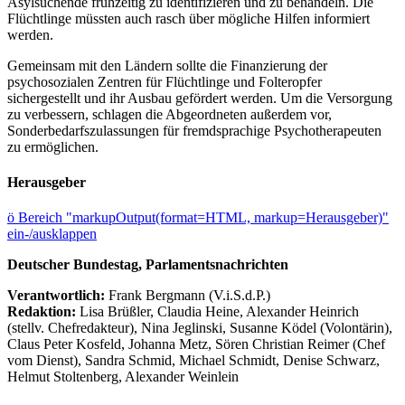
Asylsuchende frühzeitig zu identifizieren und zu behandeln. Die
Flüchtlinge müssten auch rasch über mögliche Hilfen informiert
werden.
Gemeinsam mit den Ländern sollte die Finanzierung der
psychosozialen Zentren für Flüchtlinge und Folteropfer
sichergestellt und ihr Ausbau gefördert werden. Um die Versorgung
zu verbessern, schlagen die Abgeordneten außerdem vor,
Sonderbedarfszulassungen für fremdsprachige Psychotherapeuten
zu ermöglichen.
Herausgeber
ö
Bereich "markupOutput(format=HTML, markup=Herausgeber)"
ein-/ausklappen
Deutscher Bundestag, Parlamentsnachrichten
Verantwortlich:
Frank Bergmann (V.i.S.d.P.)
Redaktion:
Lisa Brüßler, Claudia Heine, Alexander Heinrich
(stellv. Chefredakteur), Nina Jeglinski,
Susanne Ködel (Volontärin),
Claus Peter Kosfeld, Johanna Metz, Sören Christian Reimer (Chef
vom Dienst), Sandra Schmid, Michael Schmidt, Denise Schwarz,
Helmut Stoltenberg, Alexander Weinlein