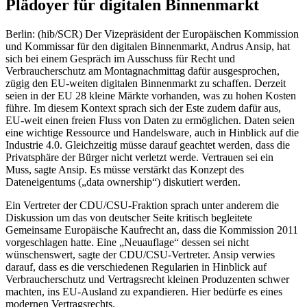
Plädoyer für digitalen Binnenmarkt
Berlin: (hib/SCR) Der Vizepräsident der Europäischen Kommission
und Kommissar für den digitalen Binnenmarkt, Andrus Ansip, hat
sich bei einem Gespräch im Ausschuss für Recht und
Verbraucherschutz am Montagnachmittag dafür ausgesprochen,
zügig den EU-weiten digitalen Binnenmarkt zu schaffen. Derzeit
seien in der EU 28 kleine Märkte vorhanden, was zu hohen Kosten
führe. Im diesem Kontext sprach sich der Este zudem dafür aus,
EU-weit einen freien Fluss von Daten zu ermöglichen. Daten seien
eine wichtige Ressource und Handelsware, auch in Hinblick auf die
Industrie 4.0. Gleichzeitig müsse darauf geachtet werden, dass die
Privatsphäre der Bürger nicht verletzt werde. Vertrauen sei ein
Muss, sagte Ansip. Es müsse verstärkt das Konzept des
Dateneigentums („data ownership“) diskutiert werden.
Ein Vertreter der CDU/CSU-Fraktion sprach unter anderem die
Diskussion um das von deutscher Seite kritisch begleitete
Gemeinsame Europäische Kaufrecht an, dass die Kommission 2011
vorgeschlagen hatte. Eine „Neuauflage“ dessen sei nicht
wünschenswert, sagte der CDU/CSU-Vertreter. Ansip verwies
darauf, dass es die verschiedenen Regularien in Hinblick auf
Verbraucherschutz und Vertragsrecht kleinen Produzenten schwer
machten, ins EU-Ausland zu expandieren. Hier bedürfe es eines
modernen Vertragsrechts.