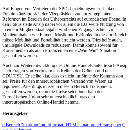
Auf Fragen von Vertretern der SPD- beziehungsweise Linken-
Fraktion äußerte sich der Vizepräsident zudem zu geplanten
Reformen im Bereich des Urheberrechts auf europäischer Ebene. In
den Fokus stelle Ansip dabei vor allem die EU-weite Nutzung von
in einem Mitgliedsstaat legal erworbenen Zugangsrechten zu
Medieninhalten wie Filmen, Musik und E-Books. In diesem Bereich
müsse Mobilität und Portabilität erreicht werden. Dies helfe auch,
um illegale Downloads zu reduzieren. Damit könne sowohl für
Konsumenten als auch Produzenten eine „Win-Win“-Situation
geschaffen werden.
Auch zur Weiterentwicklung des Online-Handels äußerte sich Ansip
nach Fragen von Vertretern aus Reihen der Grünen und der
CDU/CSU. Er stellte klar, dass es nicht im Sinne der Kommission
sei, Preise für den innereuropäischen Versand von Waren zu
regulieren. Allerdings müsse in diesem Bereich Transparenz
geschaffen werden, denn die Preise seien innerhalb der
Europäischen Union sehr unterschiedlich, was den
innereuropäischen Online-Handel hemme.
Herausgeber
ö
Bereich "markupOutput(format=HTML, markup=Herausgeber)"
ein-/ausklappen