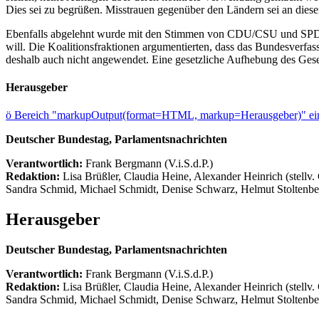
Dies sei zu begrüßen. Misstrauen gegenüber den Ländern sei an diese
Ebenfalls abgelehnt wurde mit den Stimmen von CDU/CSU und SPD d
will. Die Koalitionsfraktionen argumentierten, dass das Bundesverfas
deshalb auch nicht angewendet. Eine gesetzliche Aufhebung des Geset
Herausgeber
ö
Bereich "markupOutput(format=HTML, markup=Herausgeber)" ein
Deutscher Bundestag, Parlamentsnachrichten
Verantwortlich:
Frank Bergmann (V.i.S.d.P.)
Redaktion:
Lisa Brüßler, Claudia Heine, Alexander Heinrich (stellv.
Sandra Schmid, Michael Schmidt, Denise Schwarz, Helmut Stoltenbe
Herausgeber
Deutscher Bundestag, Parlamentsnachrichten
Verantwortlich:
Frank Bergmann (V.i.S.d.P.)
Redaktion:
Lisa Brüßler, Claudia Heine, Alexander Heinrich (stellv.
Sandra Schmid, Michael Schmidt, Denise Schwarz, Helmut Stoltenbe