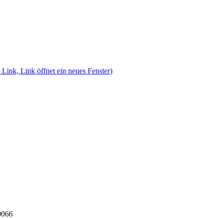
 Link, Link öffnet ein neues Fenster)
0066