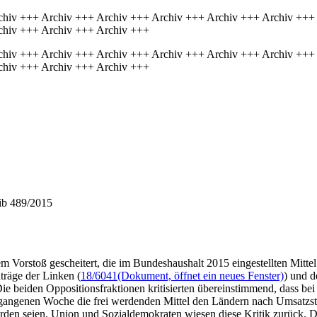
chiv +++ Archiv +++ Archiv +++ Archiv +++ Archiv +++ Archiv +++
chiv +++ Archiv +++ Archiv +++
chiv +++ Archiv +++ Archiv +++ Archiv +++ Archiv +++ Archiv +++
chiv +++ Archiv +++ Archiv +++
ib 489/2015
 Vorstoß gescheitert, die im Bundeshaushalt 2015 eingestellten Mittel
träge der Linken (
18/6041
(Dokument, öffnet ein neues Fenster)
) und d
beiden Oppositionsfraktionen kritisierten übereinstimmend, dass be
vergangenen Woche die frei werdenden Mittel den Ländern nach Umsatz
rden seien. Union und Sozialdemokraten wiesen diese Kritik zurück.