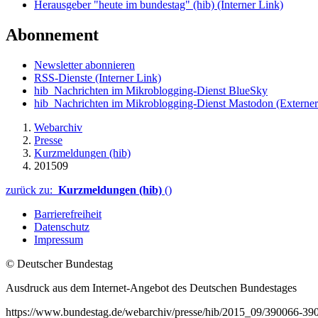
Herausgeber "heute im bundestag" (hib)
(Interner Link)
Abonnement
Newsletter abonnieren
RSS-Dienste
(Interner Link)
hib_Nachrichten im Mikroblogging-Dienst BlueSky
hib_Nachrichten im Mikroblogging-Dienst Mastodon
(Externer
Webarchiv
Presse
Kurzmeldungen (hib)
201509
zurück zu:
Kurzmeldungen (hib)
()
Barrierefreiheit
Datenschutz
Impressum
© Deutscher Bundestag
Ausdruck aus dem Internet-Angebot des Deutschen Bundestages
https://www.bundestag.de/webarchiv/presse/hib/2015_09/390066-39