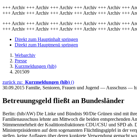
+++ Archiv +++ Archiv +++ Archiv +++ Archiv +++ Archiv +++ Ar
+++ Archiv +++ Archiv +++ Archiv +++ Archiv +++ Archiv +++ Ar
+++ Archiv +++ Archiv +++ Archiv +++ Archiv +++ Archiv +++ Ar
+++ Archiv +++ Archiv +++ Archiv +++ Archiv +++ Archiv +++ Ar
Direkt zum Hauptinhalt springen
Direkt zum Hauptmenü springen
Webarchiv
Presse
Kurzmeldungen (hib)
201509
zurück zu:
Kurzmeldungen (hib)
()
30.09.2015
Familie, Senioren, Frauen und Jugend — Ausschuss — h
Betreuungsgeld fließt an Bundesländer
Berlin: (hib/AW) Die Linke und Bündnis 90/Die Grünen sind mit ihrem
Familienausschuss lehnte am Mittwoch die beiden entsprechenden An
Stimmenmehrheit der Koalitionsfraktionen CDU/CSU und SPD ab. Die 
Ministerpräsidenten auf dem sogenannten Flüchtlingsgipfel in der 
stellen, keine Auflagen über deren konkrete Verwendung gemacht wo