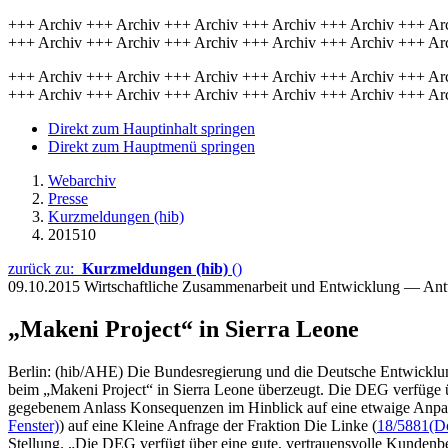
+++ Archiv +++ Archiv +++ Archiv +++ Archiv +++ Archiv +++ Ar
+++ Archiv +++ Archiv +++ Archiv +++ Archiv +++ Archiv +++ Ar
+++ Archiv +++ Archiv +++ Archiv +++ Archiv +++ Archiv +++ Ar
+++ Archiv +++ Archiv +++ Archiv +++ Archiv +++ Archiv +++ Ar
Direkt zum Hauptinhalt springen
Direkt zum Hauptmenü springen
Webarchiv
Presse
Kurzmeldungen (hib)
201510
zurück zu:
Kurzmeldungen (hib)
()
09.10.2015
Wirtschaftliche Zusammenarbeit und Entwicklung — An
„Makeni Project“ in Sierra Leone
Berlin: (hib/AHE) Die Bundesregierung und die Deutsche Entwicklu
beim „Makeni Project“ in Sierra Leone überzeugt. Die DEG verfüge 
gegebenem Anlass Konsequenzen im Hinblick auf eine etwaige Anpass
Fenster)
) auf eine Kleine Anfrage der Fraktion Die Linke (
18/5881
(D
Stellung. „Die DEG verfügt über eine gute, vertrauensvolle Kunden