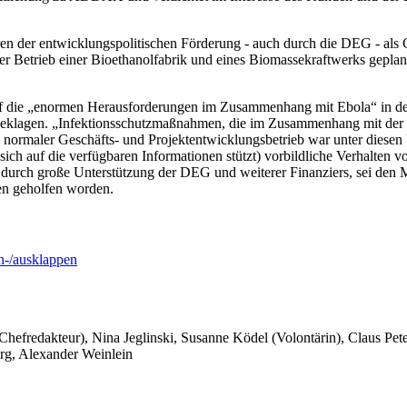
Jahren der entwicklungspolitischen Förderung - auch durch die DEG - al
er Betrieb einer Bioethanolfabrik und eines Biomassekraftwerks geplan
uf die „enormen Herausforderungen im Zusammenhang mit Ebola“ in d
beklagen. „Infektionsschutzmaßnahmen, die im Zusammenhang mit der E
ormaler Geschäfts- und Projektentwicklungsbetrieb war unter diesen 
sich auf die verfügbaren Informationen stützt) vorbildliche Verhalt
t durch große Unterstützung der DEG und weiterer Finanziers, sei den 
n geholfen worden.
-/ausklappen
 Chefredakteur), Nina Jeglinski,
Susanne Ködel (Volontärin),
Claus Pet
rg, Alexander Weinlein