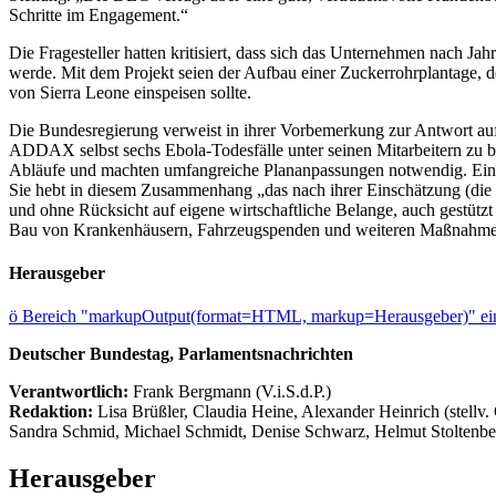
Schritte im Engagement.“
Die Fragesteller hatten kritisiert, dass sich das Unternehmen nach 
werde. Mit dem Projekt seien der Aufbau einer Zuckerrohrplantage, d
von Sierra Leone einspeisen sollte.
Die Bundesregierung verweist in ihrer Vorbemerkung zur Antwort a
ADDAX selbst sechs Ebola-Todesfälle unter seinen Mitarbeitern zu 
Abläufe und machten umfangreiche Plananpassungen notwendig. Ein n
Sie hebt in diesem Zusammenhang „das nach ihrer Einschätzung (die 
und ohne Rücksicht auf eigene wirtschaftliche Belange, auch gestütz
Bau von Krankenhäusern, Fahrzeugspenden und weiteren Maßnahme
Herausgeber
ö
Bereich "markupOutput(format=HTML, markup=Herausgeber)" ein
Deutscher Bundestag, Parlamentsnachrichten
Verantwortlich:
Frank Bergmann (V.i.S.d.P.)
Redaktion:
Lisa Brüßler, Claudia Heine, Alexander Heinrich (stellv.
Sandra Schmid, Michael Schmidt, Denise Schwarz, Helmut Stoltenbe
Herausgeber