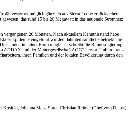
s Großinvestor womöglich gänzlich aus Sierra Leone zurückziehen
t gewesen, das rund 15 bis 20 Megawatt in das nationale Stromnetz
en vergangenen 20 Monaten. Nach aktuellem Kenntnisstand habe
bola-Epidemie eingeführt wurden, lähmten sämtliche betriebliche
Umständen in keiner Form möglich“, schreibt die Bundesregierung.
en von ADDAX und der Muttergesellschaft AOG“ hervor. Unbürokratisch
Mitarbeitern, ihren Familien und der lokalen Bevölkerung durch den
er Kosfeld, Johanna Metz, Sören Christian Reimer (Chef vom Dienst),