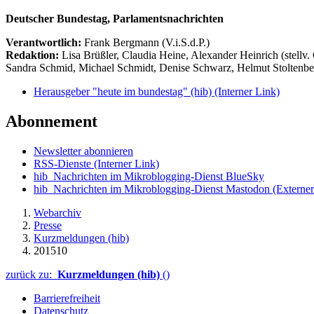
Deutscher Bundestag, Parlamentsnachrichten
Verantwortlich:
Frank Bergmann (V.i.S.d.P.)
Redaktion:
Lisa Brüßler, Claudia Heine, Alexander Heinrich (stellv.
Sandra Schmid, Michael Schmidt, Denise Schwarz, Helmut Stoltenbe
Herausgeber "heute im bundestag" (hib)
(Interner Link)
Abonnement
Newsletter abonnieren
RSS-Dienste
(Interner Link)
hib_Nachrichten im Mikroblogging-Dienst BlueSky
hib_Nachrichten im Mikroblogging-Dienst Mastodon
(Externer
Webarchiv
Presse
Kurzmeldungen (hib)
201510
zurück zu:
Kurzmeldungen (hib)
()
Barrierefreiheit
Datenschutz