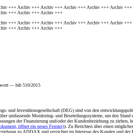
chiv +++ Archiv +++ Archiv +++ Archiv +++ Archiv +++ Archiv +++
chiv +++ Archiv +++ Archiv +++
chiv +++ Archiv +++ Archiv +++ Archiv +++ Archiv +++ Archiv +++
chiv +++ Archiv +++ Archiv +++
twort — hib 510/2015
ngs- und Investitionsgesellschaft (DEG) sind von den entwicklungs
über umfassende Monitoring- und Beurteilungssysteme, um den Stand d
ungen der Finanzierung und/oder der Kundenbeziehung zu ziehen, heiß
okument, öffnet ein neues Fenster)
). Zu Berichten über einen möglic
beziehung zu ADDAX und verzichtet im Interesse des Kunden und der Be