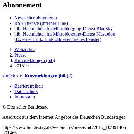
Abonnement
Newsletter abonnieren
RSS-Dienste
(Interner Link)
hib_Nachrichten im Mikroblogging-Dienst BlueSky
hib_Nachrichten im Mikroblogging-Dienst Mastodon
(Externer Link, Link öffnet ein neues Fenster)
Webarchiv
Presse
Kurzmeldungen (hib)
201510
zurück zu:
Kurzmeldungen (hib)
()
Barrierefreiheit
Datenschutz
Impressum
© Deutscher Bundestag
Ausdruck aus dem Internet-Angebot des Deutschen Bundestages
https://www.bundestag.de/webarchiv/presse/hib/2015_10/391466-
391466