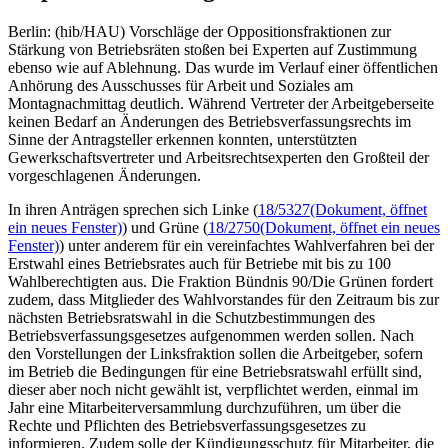
Berlin: (hib/HAU) Vorschläge der Oppositionsfraktionen zur
Stärkung von Betriebsräten stoßen bei Experten auf Zustimmung
ebenso wie auf Ablehnung. Das wurde im Verlauf einer öffentlichen
Anhörung des Ausschusses für Arbeit und Soziales am
Montagnachmittag deutlich. Während Vertreter der Arbeitgeberseite
keinen Bedarf an Änderungen des Betriebsverfassungsrechts im
Sinne der Antragsteller erkennen konnten, unterstützten
Gewerkschaftsvertreter und Arbeitsrechtsexperten den Großteil der
vorgeschlagenen Änderungen.
In ihren Anträgen sprechen sich Linke (
18/5327
(Dokument, öffnet
ein neues Fenster)
) und Grüne (
18/2750
(Dokument, öffnet ein neues
Fenster)
) unter anderem für ein vereinfachtes Wahlverfahren bei der
Erstwahl eines Betriebsrates auch für Betriebe mit bis zu 100
Wahlberechtigten aus. Die Fraktion Bündnis 90/Die Grünen fordert
zudem, dass Mitglieder des Wahlvorstandes für den Zeitraum bis zur
nächsten Betriebsratswahl in die Schutzbestimmungen des
Betriebsverfassungsgesetzes aufgenommen werden sollen. Nach
den Vorstellungen der Linksfraktion sollen die Arbeitgeber, sofern
im Betrieb die Bedingungen für eine Betriebsratswahl erfüllt sind,
dieser aber noch nicht gewählt ist, verpflichtet werden, einmal im
Jahr eine Mitarbeiterversammlung durchzuführen, um über die
Rechte und Pflichten des Betriebsverfassungsgesetzes zu
informieren. Zudem solle der Kündigungsschutz für Mitarbeiter, die