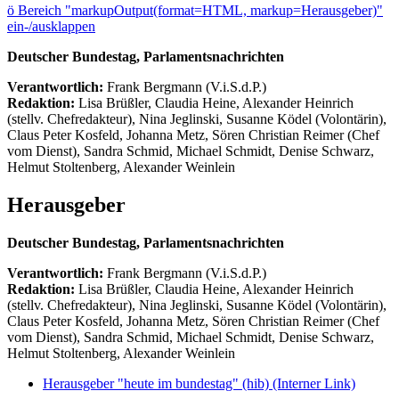
ö
Bereich "markupOutput(format=HTML, markup=Herausgeber)"
ein-/ausklappen
Deutscher Bundestag, Parlamentsnachrichten
Verantwortlich:
Frank Bergmann (V.i.S.d.P.)
Redaktion:
Lisa Brüßler, Claudia Heine, Alexander Heinrich
(stellv. Chefredakteur), Nina Jeglinski,
Susanne Ködel (Volontärin),
Claus Peter Kosfeld, Johanna Metz, Sören Christian Reimer (Chef
vom Dienst), Sandra Schmid, Michael Schmidt, Denise Schwarz,
Helmut Stoltenberg, Alexander Weinlein
Herausgeber
Deutscher Bundestag, Parlamentsnachrichten
Verantwortlich:
Frank Bergmann (V.i.S.d.P.)
Redaktion:
Lisa Brüßler, Claudia Heine, Alexander Heinrich
(stellv. Chefredakteur), Nina Jeglinski,
Susanne Ködel (Volontärin),
Claus Peter Kosfeld, Johanna Metz, Sören Christian Reimer (Chef
vom Dienst), Sandra Schmid, Michael Schmidt, Denise Schwarz,
Helmut Stoltenberg, Alexander Weinlein
Herausgeber "heute im bundestag" (hib)
(Interner Link)