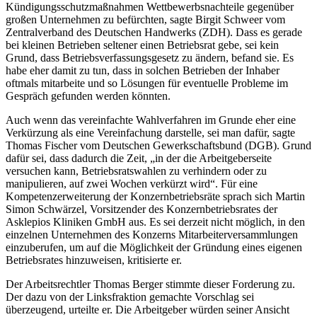
Kündigungsschutzmaßnahmen Wettbewerbsnachteile gegenüber
großen Unternehmen zu befürchten, sagte Birgit Schweer vom
Zentralverband des Deutschen Handwerks (ZDH). Dass es gerade
bei kleinen Betrieben seltener einen Betriebsrat gebe, sei kein
Grund, dass Betriebsverfassungsgesetz zu ändern, befand sie. Es
habe eher damit zu tun, dass in solchen Betrieben der Inhaber
oftmals mitarbeite und so Lösungen für eventuelle Probleme im
Gespräch gefunden werden könnten.
Auch wenn das vereinfachte Wahlverfahren im Grunde eher eine
Verkürzung als eine Vereinfachung darstelle, sei man dafür, sagte
Thomas Fischer vom Deutschen Gewerkschaftsbund (DGB). Grund
dafür sei, dass dadurch die Zeit, „in der die Arbeitgeberseite
versuchen kann, Betriebsratswahlen zu verhindern oder zu
manipulieren, auf zwei Wochen verkürzt wird“. Für eine
Kompetenzerweiterung der Konzernbetriebsräte sprach sich Martin
Simon Schwärzel, Vorsitzender des Konzernbetriebsrates der
Asklepios Kliniken GmbH aus. Es sei derzeit nicht möglich, in den
einzelnen Unternehmen des Konzerns Mitarbeiterversammlungen
einzuberufen, um auf die Möglichkeit der Gründung eines eigenen
Betriebsrates hinzuweisen, kritisierte er.
Der Arbeitsrechtler Thomas Berger stimmte dieser Forderung zu.
Der dazu von der Linksfraktion gemachte Vorschlag sei
überzeugend, urteilte er. Die Arbeitgeber würden seiner Ansicht