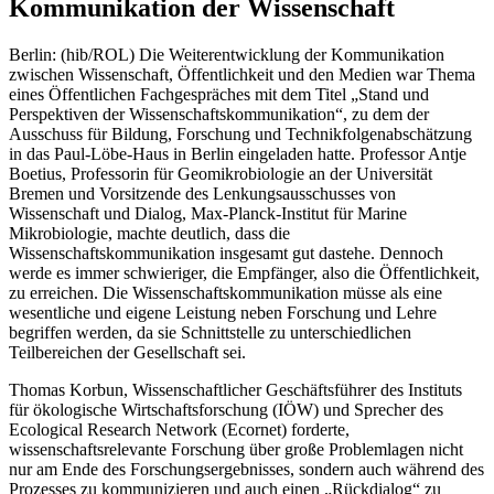
Kommunikation der Wissenschaft
Berlin: (hib/ROL) Die Weiterentwicklung der Kommunikation
zwischen Wissenschaft, Öffentlichkeit und den Medien war Thema
eines Öffentlichen Fachgespräches mit dem Titel „Stand und
Perspektiven der Wissenschaftskommunikation“, zu dem der
Ausschuss für Bildung, Forschung und Technikfolgenabschätzung
in das Paul-Löbe-Haus in Berlin eingeladen hatte. Professor Antje
Boetius, Professorin für Geomikrobiologie an der Universität
Bremen und Vorsitzende des Lenkungsausschusses von
Wissenschaft und Dialog, Max-Planck-Institut für Marine
Mikrobiologie, machte deutlich, dass die
Wissenschaftskommunikation insgesamt gut dastehe. Dennoch
werde es immer schwieriger, die Empfänger, also die Öffentlichkeit,
zu erreichen. Die Wissenschaftskommunikation müsse als eine
wesentliche und eigene Leistung neben Forschung und Lehre
begriffen werden, da sie Schnittstelle zu unterschiedlichen
Teilbereichen der Gesellschaft sei.
Thomas Korbun, Wissenschaftlicher Geschäftsführer des Instituts
für ökologische Wirtschaftsforschung (IÖW) und Sprecher des
Ecological Research Network (Ecornet) forderte,
wissenschaftsrelevante Forschung über große Problemlagen nicht
nur am Ende des Forschungsergebnisses, sondern auch während des
Prozesses zu kommunizieren und auch einen „Rückdialog“ zu