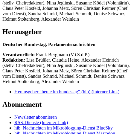
(stellv. Chefredakteur), Nina Jeglinski,
Susanne Ködel (Volontärin),
Claus Peter Kosfeld, Johanna Metz, Sören Christian Reimer (Chef
vom Dienst), Sandra Schmid, Michael Schmidt, Denise Schwarz,
Helmut Stoltenberg, Alexander Weinlein
Herausgeber
Deutscher Bundestag, Parlamentsnachrichten
Verantwortlich:
Frank Bergmann (V.i.S.d.P.)
Redaktion:
Lisa Brüßler, Claudia Heine, Alexander Heinrich
(stellv. Chefredakteur), Nina Jeglinski,
Susanne Ködel (Volontärin),
Claus Peter Kosfeld, Johanna Metz, Sören Christian Reimer (Chef
vom Dienst), Sandra Schmid, Michael Schmidt, Denise Schwarz,
Helmut Stoltenberg, Alexander Weinlein
Herausgeber "heute im bundestag" (hib)
(Interner Link)
Abonnement
Newsletter abonnieren
RSS-Dienste
(Interner Link)
hib_Nachrichten im Mikroblogging-Dienst BlueSky
hib_Nachrichten im Mikroblogging-Dienst Mastodon