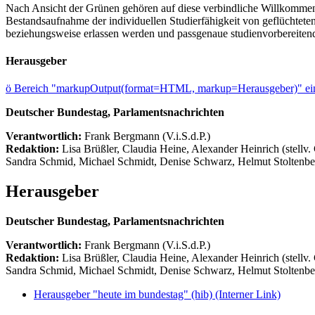
Nach Ansicht der Grünen gehören auf diese verbindliche Willkomme
Bestandsaufnahme der individuellen Studierfähigkeit von geflüchtete
beziehungsweise erlassen werden und passgenaue studienvorbereitend
Herausgeber
ö
Bereich "markupOutput(format=HTML, markup=Herausgeber)" ein
Deutscher Bundestag, Parlamentsnachrichten
Verantwortlich:
Frank Bergmann (V.i.S.d.P.)
Redaktion:
Lisa Brüßler, Claudia Heine, Alexander Heinrich (stellv.
Sandra Schmid, Michael Schmidt, Denise Schwarz, Helmut Stoltenbe
Herausgeber
Deutscher Bundestag, Parlamentsnachrichten
Verantwortlich:
Frank Bergmann (V.i.S.d.P.)
Redaktion:
Lisa Brüßler, Claudia Heine, Alexander Heinrich (stellv.
Sandra Schmid, Michael Schmidt, Denise Schwarz, Helmut Stoltenbe
Herausgeber "heute im bundestag" (hib)
(Interner Link)