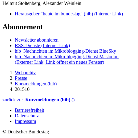
Helmut Stoltenberg, Alexander Weinlein
Herausgeber "heute im bundestag" (hib)
(Interner Link)
Abonnement
Newsletter abonnieren
RSS-Dienste
(Interner Link)
hib_Nachrichten im Mikroblogging-Dienst BlueSky
hib_Nachrichten im Mikroblogging-Dienst Mastodon
(Externer Link, Link öffnet ein neues Fenster)
Webarchiv
Presse
Kurzmeldungen (hib)
201510
zurück zu:
Kurzmeldungen (hib)
()
Barrierefreiheit
Datenschutz
Impressum
© Deutscher Bundestag