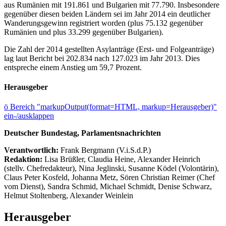
aus Rumänien mit 191.861 und Bulgarien mit 77.790. Insbesondere
gegenüber diesen beiden Ländern sei im Jahr 2014 ein deutlicher
Wanderungsgewinn registriert worden (plus 75.132 gegenüber
Rumänien und plus 33.299 gegenüber Bulgarien).
Die Zahl der 2014 gestellten Asylanträge (Erst- und Folgeanträge)
lag laut Bericht bei 202.834 nach 127.023 im Jahr 2013. Dies
entspreche einem Anstieg um 59,7 Prozent.
Herausgeber
ö
Bereich "markupOutput(format=HTML, markup=Herausgeber)"
ein-/ausklappen
Deutscher Bundestag, Parlamentsnachrichten
Verantwortlich:
Frank Bergmann (V.i.S.d.P.)
Redaktion:
Lisa Brüßler, Claudia Heine, Alexander Heinrich
(stellv. Chefredakteur), Nina Jeglinski,
Susanne Ködel (Volontärin),
Claus Peter Kosfeld, Johanna Metz, Sören Christian Reimer (Chef
vom Dienst), Sandra Schmid, Michael Schmidt, Denise Schwarz,
Helmut Stoltenberg, Alexander Weinlein
Herausgeber