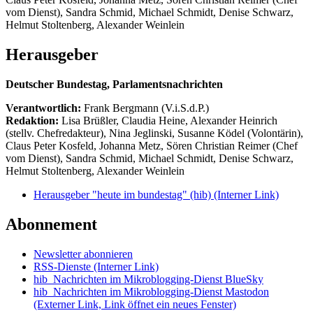
vom Dienst), Sandra Schmid, Michael Schmidt, Denise Schwarz,
Helmut Stoltenberg, Alexander Weinlein
Herausgeber
Deutscher Bundestag, Parlamentsnachrichten
Verantwortlich:
Frank Bergmann (V.i.S.d.P.)
Redaktion:
Lisa Brüßler, Claudia Heine, Alexander Heinrich
(stellv. Chefredakteur), Nina Jeglinski,
Susanne Ködel (Volontärin),
Claus Peter Kosfeld, Johanna Metz, Sören Christian Reimer (Chef
vom Dienst), Sandra Schmid, Michael Schmidt, Denise Schwarz,
Helmut Stoltenberg, Alexander Weinlein
Herausgeber "heute im bundestag" (hib)
(Interner Link)
Abonnement
Newsletter abonnieren
RSS-Dienste
(Interner Link)
hib_Nachrichten im Mikroblogging-Dienst BlueSky
hib_Nachrichten im Mikroblogging-Dienst Mastodon
(Externer Link, Link öffnet ein neues Fenster)