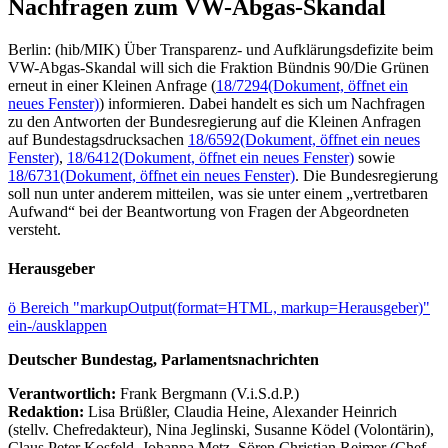
Nachfragen zum VW-Abgas-Skandal
Berlin: (hib/MIK) Über Transparenz- und Aufklärungsdefizite beim
VW-Abgas-Skandal will sich die Fraktion Bündnis 90/Die Grünen
erneut in einer Kleinen Anfrage (
18/7294
(Dokument, öffnet ein
neues Fenster)
) informieren. Dabei handelt es sich um Nachfragen
zu den Antworten der Bundesregierung auf die Kleinen Anfragen
auf Bundestagsdrucksachen
18/6592
(Dokument, öffnet ein neues
Fenster)
,
18/6412
(Dokument, öffnet ein neues Fenster)
sowie
18/6731
(Dokument, öffnet ein neues Fenster)
. Die Bundesregierung
soll nun unter anderem mitteilen, was sie unter einem „vertretbaren
Aufwand“ bei der Beantwortung von Fragen der Abgeordneten
versteht.
Herausgeber
ö
Bereich "markupOutput(format=HTML, markup=Herausgeber)"
ein-/ausklappen
Deutscher Bundestag, Parlamentsnachrichten
Verantwortlich:
Frank Bergmann (V.i.S.d.P.)
Redaktion:
Lisa Brüßler, Claudia Heine, Alexander Heinrich
(stellv. Chefredakteur), Nina Jeglinski,
Susanne Ködel (Volontärin),
Claus Peter Kosfeld, Johanna Metz, Sören Christian Reimer (Chef