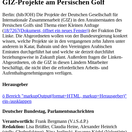
GIZ-Projekte am Persischen Golf
Berlin: (hib/JOH) Die Projekte der Deutschen Gesellschaft für
Internationale Zusammenarbeit (GIZ) in den Anrainerstaaten des
Persischen Golfs sind Thema einer Kleinen Anfrage
(
18/7267
(Dokument, öffnet ein neues Fenster)
) der Fraktion Die
Linke. Die Abgeordneten wollen von der Bundesregierung konkret
wissen, welche Projekte sie in den vergangenen zehn Jahren unter
anderem in Katar, Bahrain und den Vereinigten Arabischen
Emiraten durchgeführt hat und welche sie derzeit durchführt
beziehungsweise in Zukunft plant. Außerdem fragen die Linken-
Abgeordneten, ob die GIZ in diesen Ländern Mitarbeiter
beschäftigt, die nicht über die erforderlichen Arbeits- und
Aufenthaltsgenehmigungen verfügen.
Herausgeber
ö
Bereich "markupOutput(format=HTML, markup=Herausgeber)"
ein-/ausklappen
Deutscher Bundestag, Parlamentsnachrichten
Verantwortlich:
Frank Bergmann (V.i.S.d.P.)
Redaktion:
Lisa Brüßler, Claudia Heine, Alexander Heinrich
(stellv. Chefredakteur), Nina Jeglinski,
Susanne Ködel (Volontärin),