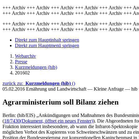
+++ Archiv +++ Archiv +++ Archiv +++ Archiv +++ Archiv +++ Ar
+++ Archiv +++ Archiv +++ Archiv +++ Archiv +++ Archiv +++ Ar
+++ Archiv +++ Archiv +++ Archiv +++ Archiv +++ Archiv +++ Ar
+++ Archiv +++ Archiv +++ Archiv +++ Archiv +++ Archiv +++ Ar
Direkt zum Hauptinhalt springen
Direkt zum Hauptmenü springen
Webarchiv
Presse
Kurzmeldungen (hib)
201602
zurück zu:
Kurzmeldungen (hib)
()
05.02.2016
Ernährung und Landwirtschaft — Kleine Anfrage — hib
Agrarministerium soll Bilanz ziehen
Berlin: (hib/EIS) „Ankündigungen und Maßnahmen des Bundesministe
(
18/7430
(Dokument, öffnet ein neues Fenster)
). Die Abgeordneten fo
Fraktion interessiert insbesondere, ab wann die Infrarot-Spektosko
möglichen Verbot des Kupierens von Schweineschwänzen und zu einem 
Position der Bundesregierung zur konventionellen Kaninchenmast in