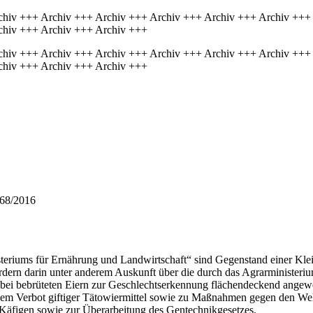
chiv +++ Archiv +++ Archiv +++ Archiv +++ Archiv +++ Archiv +++
chiv +++ Archiv +++ Archiv +++
chiv +++ Archiv +++ Archiv +++ Archiv +++ Archiv +++ Archiv +++
chiv +++ Archiv +++ Archiv +++
 68/2016
riums für Ernährung und Landwirtschaft“ sind Gegenstand einer Kle
rdern darin unter anderem Auskunft über die durch das Agrarminister
pie bei bebrüteten Eiern zur Geschlechtserkennung flächendeckend ang
Verbot giftiger Tätowiermittel sowie zu Maßnahmen gegen den Welpenh
 Käfigen sowie zur Überarbeitung des Gentechnikgesetzes.