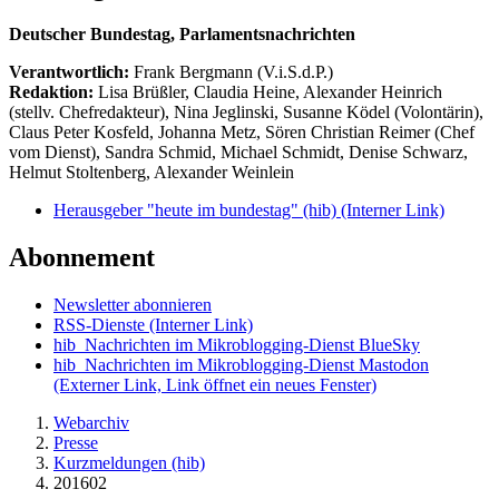
Deutscher Bundestag, Parlamentsnachrichten
Verantwortlich:
Frank Bergmann (V.i.S.d.P.)
Redaktion:
Lisa Brüßler, Claudia Heine, Alexander Heinrich
(stellv. Chefredakteur), Nina Jeglinski,
Susanne Ködel (Volontärin),
Claus Peter Kosfeld, Johanna Metz, Sören Christian Reimer (Chef
vom Dienst), Sandra Schmid, Michael Schmidt, Denise Schwarz,
Helmut Stoltenberg, Alexander Weinlein
Herausgeber "heute im bundestag" (hib)
(Interner Link)
Abonnement
Newsletter abonnieren
RSS-Dienste
(Interner Link)
hib_Nachrichten im Mikroblogging-Dienst BlueSky
hib_Nachrichten im Mikroblogging-Dienst Mastodon
(Externer Link, Link öffnet ein neues Fenster)
Webarchiv
Presse
Kurzmeldungen (hib)
201602