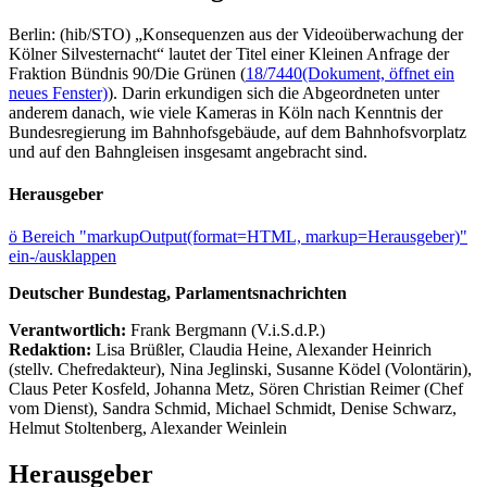
Berlin: (hib/STO) „Konsequenzen aus der Videoüberwachung der
Kölner Silvesternacht“ lautet der Titel einer Kleinen Anfrage der
Fraktion Bündnis 90/Die Grünen (
18/7440
(Dokument, öffnet ein
neues Fenster)
). Darin erkundigen sich die Abgeordneten unter
anderem danach, wie viele Kameras in Köln nach Kenntnis der
Bundesregierung im Bahnhofsgebäude, auf dem Bahnhofsvorplatz
und auf den Bahngleisen insgesamt angebracht sind.
Herausgeber
ö
Bereich "markupOutput(format=HTML, markup=Herausgeber)"
ein-/ausklappen
Deutscher Bundestag, Parlamentsnachrichten
Verantwortlich:
Frank Bergmann (V.i.S.d.P.)
Redaktion:
Lisa Brüßler, Claudia Heine, Alexander Heinrich
(stellv. Chefredakteur), Nina Jeglinski,
Susanne Ködel (Volontärin),
Claus Peter Kosfeld, Johanna Metz, Sören Christian Reimer (Chef
vom Dienst), Sandra Schmid, Michael Schmidt, Denise Schwarz,
Helmut Stoltenberg, Alexander Weinlein
Herausgeber