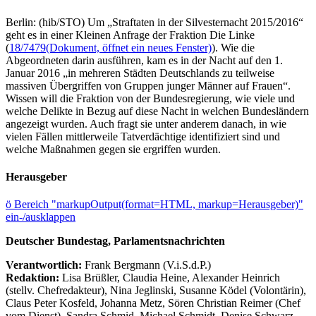
Berlin: (hib/STO) Um „Straftaten in der Silvesternacht 2015/2016“
geht es in einer Kleinen Anfrage der Fraktion Die Linke
(
18/7479
(Dokument, öffnet ein neues Fenster)
). Wie die
Abgeordneten darin ausführen, kam es in der Nacht auf den 1.
Januar 2016 „in mehreren Städten Deutschlands zu teilweise
massiven Übergriffen von Gruppen junger Männer auf Frauen“.
Wissen will die Fraktion von der Bundesregierung, wie viele und
welche Delikte in Bezug auf diese Nacht in welchen Bundesländern
angezeigt wurden. Auch fragt sie unter anderem danach, in wie
vielen Fällen mittlerweile Tatverdächtige identifiziert sind und
welche Maßnahmen gegen sie ergriffen wurden.
Herausgeber
ö
Bereich "markupOutput(format=HTML, markup=Herausgeber)"
ein-/ausklappen
Deutscher Bundestag, Parlamentsnachrichten
Verantwortlich:
Frank Bergmann (V.i.S.d.P.)
Redaktion:
Lisa Brüßler, Claudia Heine, Alexander Heinrich
(stellv. Chefredakteur), Nina Jeglinski,
Susanne Ködel (Volontärin),
Claus Peter Kosfeld, Johanna Metz, Sören Christian Reimer (Chef
vom Dienst), Sandra Schmid, Michael Schmidt, Denise Schwarz,