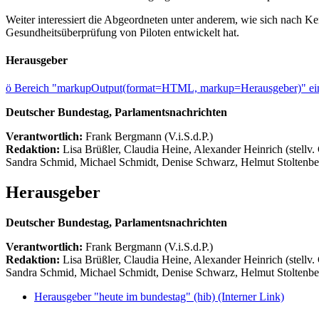
Weiter interessiert die Abgeordneten unter anderem, wie sich nach K
Gesundheitsüberprüfung von Piloten entwickelt hat.
Herausgeber
ö
Bereich "markupOutput(format=HTML, markup=Herausgeber)" ein
Deutscher Bundestag, Parlamentsnachrichten
Verantwortlich:
Frank Bergmann (V.i.S.d.P.)
Redaktion:
Lisa Brüßler, Claudia Heine, Alexander Heinrich (stellv.
Sandra Schmid, Michael Schmidt, Denise Schwarz, Helmut Stoltenbe
Herausgeber
Deutscher Bundestag, Parlamentsnachrichten
Verantwortlich:
Frank Bergmann (V.i.S.d.P.)
Redaktion:
Lisa Brüßler, Claudia Heine, Alexander Heinrich (stellv.
Sandra Schmid, Michael Schmidt, Denise Schwarz, Helmut Stoltenbe
Herausgeber "heute im bundestag" (hib)
(Interner Link)