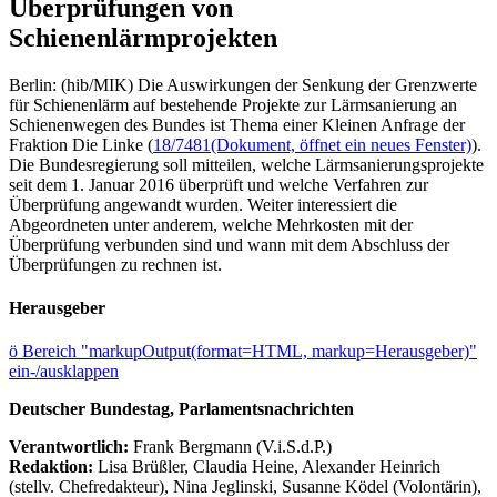
Überprüfungen von
Schienenlärmprojekten
Berlin: (hib/MIK) Die Auswirkungen der Senkung der Grenzwerte
für Schienenlärm auf bestehende Projekte zur Lärmsanierung an
Schienenwegen des Bundes ist Thema einer Kleinen Anfrage der
Fraktion Die Linke (
18/7481
(Dokument, öffnet ein neues Fenster)
).
Die Bundesregierung soll mitteilen, welche Lärmsanierungsprojekte
seit dem 1. Januar 2016 überprüft und welche Verfahren zur
Überprüfung angewandt wurden. Weiter interessiert die
Abgeordneten unter anderem, welche Mehrkosten mit der
Überprüfung verbunden sind und wann mit dem Abschluss der
Überprüfungen zu rechnen ist.
Herausgeber
ö
Bereich "markupOutput(format=HTML, markup=Herausgeber)"
ein-/ausklappen
Deutscher Bundestag, Parlamentsnachrichten
Verantwortlich:
Frank Bergmann (V.i.S.d.P.)
Redaktion:
Lisa Brüßler, Claudia Heine, Alexander Heinrich
(stellv. Chefredakteur), Nina Jeglinski,
Susanne Ködel (Volontärin),