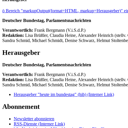
ö
Bereich "markupOutput(format=HTML, markup=Herausgeber)" ein
Deutscher Bundestag, Parlamentsnachrichten
Verantwortlich:
Frank Bergmann (V.i.S.d.P.)
Redaktion:
Lisa Brüßler, Claudia Heine, Alexander Heinrich (stellv.
Sandra Schmid, Michael Schmidt, Denise Schwarz, Helmut Stoltenbe
Herausgeber
Deutscher Bundestag, Parlamentsnachrichten
Verantwortlich:
Frank Bergmann (V.i.S.d.P.)
Redaktion:
Lisa Brüßler, Claudia Heine, Alexander Heinrich (stellv.
Sandra Schmid, Michael Schmidt, Denise Schwarz, Helmut Stoltenbe
Herausgeber "heute im bundestag" (hib)
(Interner Link)
Abonnement
Newsletter abonnieren
RSS-Dienste
(Interner Link)