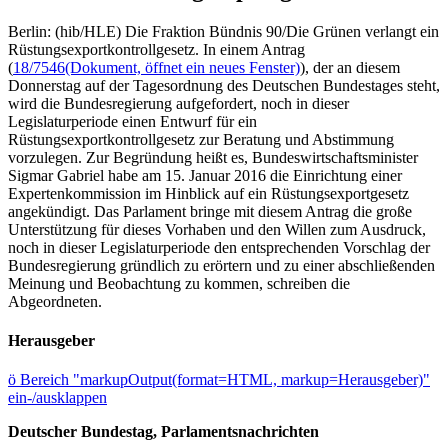
Berlin: (hib/HLE) Die Fraktion Bündnis 90/Die Grünen verlangt ein
Rüstungsexportkontrollgesetz. In einem Antrag
(
18/7546
(Dokument, öffnet ein neues Fenster)
), der an diesem
Donnerstag auf der Tagesordnung des Deutschen Bundestages steht,
wird die Bundesregierung aufgefordert, noch in dieser
Legislaturperiode einen Entwurf für ein
Rüstungsexportkontrollgesetz zur Beratung und Abstimmung
vorzulegen. Zur Begründung heißt es, Bundeswirtschaftsminister
Sigmar Gabriel habe am 15. Januar 2016 die Einrichtung einer
Expertenkommission im Hinblick auf ein Rüstungsexportgesetz
angekündigt. Das Parlament bringe mit diesem Antrag die große
Unterstützung für dieses Vorhaben und den Willen zum Ausdruck,
noch in dieser Legislaturperiode den entsprechenden Vorschlag der
Bundesregierung gründlich zu erörtern und zu einer abschließenden
Meinung und Beobachtung zu kommen, schreiben die
Abgeordneten.
Herausgeber
ö
Bereich "markupOutput(format=HTML, markup=Herausgeber)"
ein-/ausklappen
Deutscher Bundestag, Parlamentsnachrichten