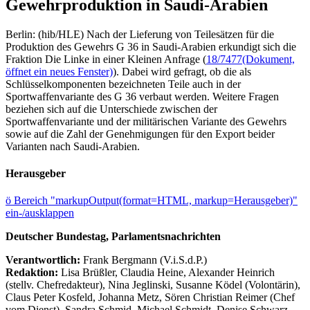
Gewehrproduktion in Saudi-Arabien
Berlin: (hib/HLE) Nach der Lieferung von Teilesätzen für die
Produktion des Gewehrs G 36 in Saudi-Arabien erkundigt sich die
Fraktion Die Linke in einer Kleinen Anfrage (
18/7477
(Dokument,
öffnet ein neues Fenster)
). Dabei wird gefragt, ob die als
Schlüsselkomponenten bezeichneten Teile auch in der
Sportwaffenvariante des G 36 verbaut werden. Weitere Fragen
beziehen sich auf die Unterschiede zwischen der
Sportwaffenvariante und der militärischen Variante des Gewehrs
sowie auf die Zahl der Genehmigungen für den Export beider
Varianten nach Saudi-Arabien.
Herausgeber
ö
Bereich "markupOutput(format=HTML, markup=Herausgeber)"
ein-/ausklappen
Deutscher Bundestag, Parlamentsnachrichten
Verantwortlich:
Frank Bergmann (V.i.S.d.P.)
Redaktion:
Lisa Brüßler, Claudia Heine, Alexander Heinrich
(stellv. Chefredakteur), Nina Jeglinski,
Susanne Ködel (Volontärin),
Claus Peter Kosfeld, Johanna Metz, Sören Christian Reimer (Chef
vom Dienst), Sandra Schmid, Michael Schmidt, Denise Schwarz,