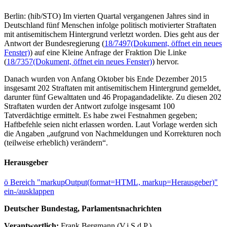
Berlin: (hib/STO) Im vierten Quartal vergangenen Jahres sind in
Deutschland fünf Menschen infolge politisch motivierter Straftaten
mit antisemitischem Hintergrund verletzt worden. Dies geht aus der
Antwort der Bundesregierung (
18/7497
(Dokument, öffnet ein neues
Fenster)
) auf eine Kleine Anfrage der Fraktion Die Linke
(
18/7357
(Dokument, öffnet ein neues Fenster)
) hervor.
Danach wurden von Anfang Oktober bis Ende Dezember 2015
insgesamt 202 Straftaten mit antisemitischem Hintergrund gemeldet,
darunter fünf Gewalttaten und 46 Propagandadelikte. Zu diesen 202
Straftaten wurden der Antwort zufolge insgesamt 100
Tatverdächtige ermittelt. Es habe zwei Festnahmen gegeben;
Haftbefehle seien nicht erlassen worden. Laut Vorlage werden sich
die Angaben „aufgrund von Nachmeldungen und Korrekturen noch
(teilweise erheblich) verändern“.
Herausgeber
ö
Bereich "markupOutput(format=HTML, markup=Herausgeber)"
ein-/ausklappen
Deutscher Bundestag, Parlamentsnachrichten
Verantwortlich:
Frank Bergmann (V.i.S.d.P.)