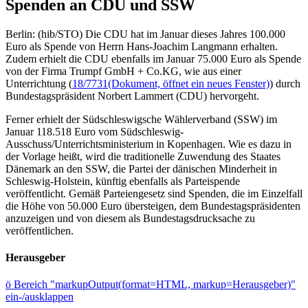
Spenden an CDU und SSW
Berlin: (hib/STO) Die CDU hat im Januar dieses Jahres 100.000
Euro als Spende von Herrn Hans-Joachim Langmann erhalten.
Zudem erhielt die CDU ebenfalls im Januar 75.000 Euro als Spende
von der Firma Trumpf GmbH + Co.KG, wie aus einer
Unterrichtung (
18/7731
(Dokument, öffnet ein neues Fenster)
) durch
Bundestagspräsident Norbert Lammert (CDU) hervorgeht.
Ferner erhielt der Südschleswigsche Wählerverband (SSW) im
Januar 118.518 Euro vom Südschleswig-
Ausschuss/Unterrichtsministerium in Kopenhagen. Wie es dazu in
der Vorlage heißt, wird die traditionelle Zuwendung des Staates
Dänemark an den SSW, die Partei der dänischen Minderheit in
Schleswig-Holstein, künftig ebenfalls als Parteispende
veröffentlicht. Gemäß Parteiengesetz sind Spenden, die im Einzelfall
die Höhe von 50.000 Euro übersteigen, dem Bundestagspräsidenten
anzuzeigen und von diesem als Bundestagsdrucksache zu
veröffentlichen.
Herausgeber
ö
Bereich "markupOutput(format=HTML, markup=Herausgeber)"
ein-/ausklappen