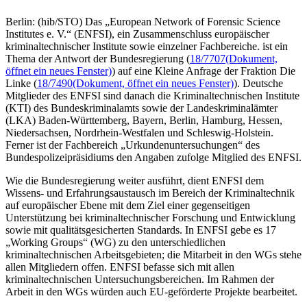
Berlin: (hib/STO) Das „European Network of Forensic Science
Institutes e. V.“ (ENFSI), ein Zusammenschluss europäischer
kriminaltechnischer Institute sowie einzelner Fachbereiche. ist ein
Thema der Antwort der Bundesregierung (
18/7707
(Dokument,
öffnet ein neues Fenster)
) auf eine Kleine Anfrage der Fraktion Die
Linke (
18/7490
(Dokument, öffnet ein neues Fenster)
). Deutsche
Mitglieder des ENFSI sind danach die Kriminaltechnischen Institute
(KTI) des Bundeskriminalamts sowie der Landeskriminalämter
(LKA) Baden-Württemberg, Bayern, Berlin, Hamburg, Hessen,
Niedersachsen, Nordrhein-Westfalen und Schleswig-Holstein.
Ferner ist der Fachbereich „Urkundenuntersuchungen“ des
Bundespolizeipräsidiums den Angaben zufolge Mitglied des ENFSI.
Wie die Bundesregierung weiter ausführt, dient ENFSI dem
Wissens- und Erfahrungsaustausch im Bereich der Kriminaltechnik
auf europäischer Ebene mit dem Ziel einer gegenseitigen
Unterstützung bei kriminaltechnischer Forschung und Entwicklung
sowie mit qualitätsgesicherten Standards. In ENFSI gebe es 17
„Working Groups“ (WG) zu den unterschiedlichen
kriminaltechnischen Arbeitsgebieten; die Mitarbeit in den WGs stehe
allen Mitgliedern offen. ENFSI befasse sich mit allen
kriminaltechnischen Untersuchungsbereichen. Im Rahmen der
Arbeit in den WGs würden auch EU-geförderte Projekte bearbeitet.