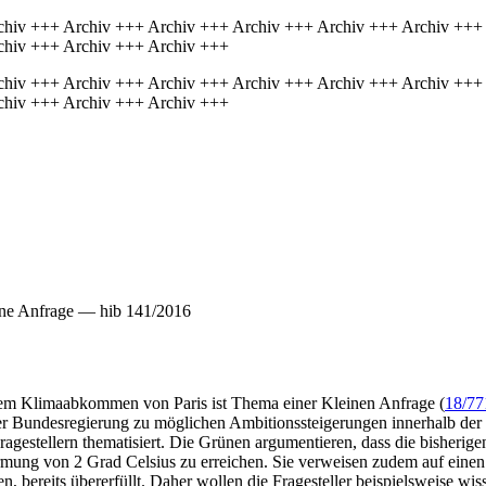
chiv +++ Archiv +++ Archiv +++ Archiv +++ Archiv +++ Archiv +++
chiv +++ Archiv +++ Archiv +++
chiv +++ Archiv +++ Archiv +++ Archiv +++ Archiv +++ Archiv +++
chiv +++ Archiv +++ Archiv +++
ine Anfrage — hib 141/2016
dem Klimaabkommen von Paris ist Thema einer Kleinen Anfrage (
18/77
er Bundesregierung zu möglichen Ambitionssteigerungen innerhalb de
gestellern thematisiert. Die Grünen argumentieren, dass die bisherig
wärmung von 2 Grad Celsius zu erreichen. Sie verweisen zudem auf ei
, bereits übererfüllt. Daher wollen die Fragesteller beispielsweise wi