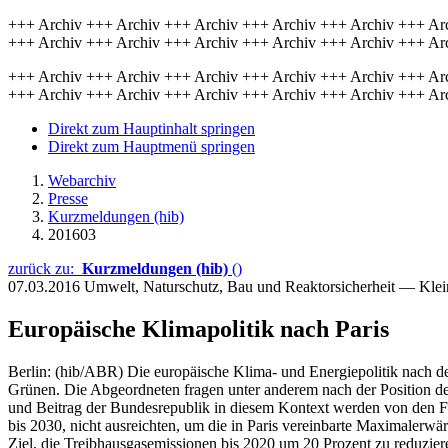
+++ Archiv +++ Archiv +++ Archiv +++ Archiv +++ Archiv +++ Ar
+++ Archiv +++ Archiv +++ Archiv +++ Archiv +++ Archiv +++ Ar
+++ Archiv +++ Archiv +++ Archiv +++ Archiv +++ Archiv +++ Ar
+++ Archiv +++ Archiv +++ Archiv +++ Archiv +++ Archiv +++ Ar
Direkt zum Hauptinhalt springen
Direkt zum Hauptmenü springen
Webarchiv
Presse
Kurzmeldungen (hib)
201603
zurück zu:
Kurzmeldungen (hib)
()
07.03.2016
Umwelt, Naturschutz, Bau und Reaktorsicherheit — Kle
Europäische Klimapolitik nach Paris
Berlin: (hib/ABR) Die europäische Klima- und Energiepolitik nach 
Grünen. Die Abgeordneten fragen unter anderem nach der Position d
und Beitrag der Bundesrepublik in diesem Kontext werden von den Fra
bis 2030, nicht ausreichten, um die in Paris vereinbarte Maximaler
Ziel, die Treibhausgasemissionen bis 2020 um 20 Prozent zu reduzieren