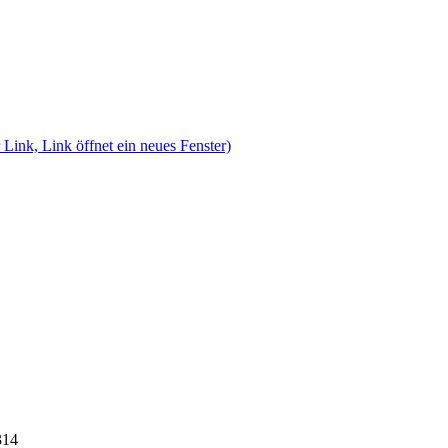
 Link, Link öffnet ein neues Fenster)
314