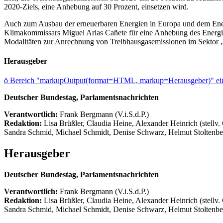
2020-Ziels, eine Anhebung auf 30 Prozent, einsetzen wird.
Auch zum Ausbau der erneuerbaren Energien in Europa und dem Energ
Klimakommissars Miguel Arias Cañete für eine Anhebung des Energiee
Modalitäten zur Anrechnung von Treibhausgasemissionen im Sektor 
Herausgeber
ö
Bereich "markupOutput(format=HTML, markup=Herausgeber)" ein
Deutscher Bundestag, Parlamentsnachrichten
Verantwortlich:
Frank Bergmann (V.i.S.d.P.)
Redaktion:
Lisa Brüßler, Claudia Heine, Alexander Heinrich (stellv.
Sandra Schmid, Michael Schmidt, Denise Schwarz, Helmut Stoltenbe
Herausgeber
Deutscher Bundestag, Parlamentsnachrichten
Verantwortlich:
Frank Bergmann (V.i.S.d.P.)
Redaktion:
Lisa Brüßler, Claudia Heine, Alexander Heinrich (stellv.
Sandra Schmid, Michael Schmidt, Denise Schwarz, Helmut Stoltenbe