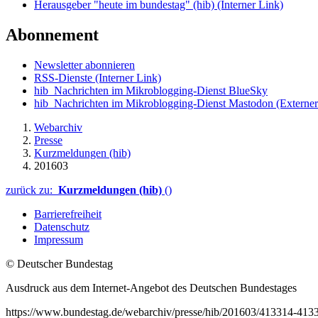
Herausgeber "heute im bundestag" (hib)
(Interner Link)
Abonnement
Newsletter abonnieren
RSS-Dienste
(Interner Link)
hib_Nachrichten im Mikroblogging-Dienst BlueSky
hib_Nachrichten im Mikroblogging-Dienst Mastodon
(Externer
Webarchiv
Presse
Kurzmeldungen (hib)
201603
zurück zu:
Kurzmeldungen (hib)
()
Barrierefreiheit
Datenschutz
Impressum
© Deutscher Bundestag
Ausdruck aus dem Internet-Angebot des Deutschen Bundestages
https://www.bundestag.de/webarchiv/presse/hib/201603/413314-413