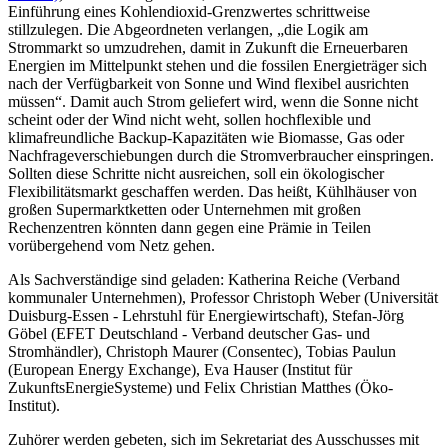
Einführung eines Kohlendioxid-Grenzwertes schrittweise
stillzulegen. Die Abgeordneten verlangen, „die Logik am
Strommarkt so umzudrehen, damit in Zukunft die Erneuerbaren
Energien im Mittelpunkt stehen und die fossilen Energieträger sich
nach der Verfügbarkeit von Sonne und Wind flexibel ausrichten
müssen“. Damit auch Strom geliefert wird, wenn die Sonne nicht
scheint oder der Wind nicht weht, sollen hochflexible und
klimafreundliche Backup-Kapazitäten wie Biomasse, Gas oder
Nachfrageverschiebungen durch die Stromverbraucher einspringen.
Sollten diese Schritte nicht ausreichen, soll ein ökologischer
Flexibilitätsmarkt geschaffen werden. Das heißt, Kühlhäuser von
großen Supermarktketten oder Unternehmen mit großen
Rechenzentren könnten dann gegen eine Prämie in Teilen
vorübergehend vom Netz gehen.
Als Sachverständige sind geladen: Katherina Reiche (Verband
kommunaler Unternehmen), Professor Christoph Weber (Universität
Duisburg-Essen - Lehrstuhl für Energiewirtschaft), Stefan-Jörg
Göbel (EFET Deutschland - Verband deutscher Gas- und
Stromhändler), Christoph Maurer (Consentec), Tobias Paulun
(European Energy Exchange), Eva Hauser (Institut für
ZukunftsEnergieSysteme) und Felix Christian Matthes (Öko-
Institut).
Zuhörer werden gebeten, sich im Sekretariat des Ausschusses mit