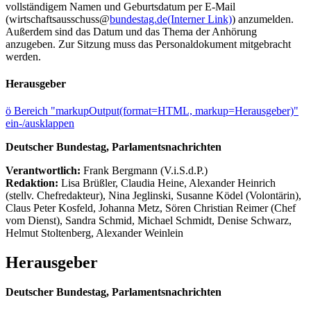
vollständigem Namen und Geburtsdatum per E-Mail
(wirtschaftsausschuss@
bundestag.de
(Interner Link)
) anzumelden.
Außerdem sind das Datum und das Thema der Anhörung
anzugeben. Zur Sitzung muss das Personaldokument mitgebracht
werden.
Herausgeber
ö
Bereich "markupOutput(format=HTML, markup=Herausgeber)"
ein-/ausklappen
Deutscher Bundestag, Parlamentsnachrichten
Verantwortlich:
Frank Bergmann (V.i.S.d.P.)
Redaktion:
Lisa Brüßler, Claudia Heine, Alexander Heinrich
(stellv. Chefredakteur), Nina Jeglinski,
Susanne Ködel (Volontärin),
Claus Peter Kosfeld, Johanna Metz, Sören Christian Reimer (Chef
vom Dienst), Sandra Schmid, Michael Schmidt, Denise Schwarz,
Helmut Stoltenberg, Alexander Weinlein
Herausgeber
Deutscher Bundestag, Parlamentsnachrichten