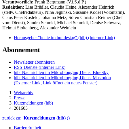
Verantwortlich:
Frank Bergmann (V.i.S.d.P.)
Redaktion:
Lisa Brüßler, Claudia Heine, Alexander Heinrich
(stellv. Chefredakteur), Nina Jeglinski,
Susanne Ködel (Volontärin),
Claus Peter Kosfeld, Johanna Metz, Sören Christian Reimer (Chef
vom Dienst), Sandra Schmid, Michael Schmidt, Denise Schwarz,
Helmut Stoltenberg, Alexander Weinlein
Herausgeber "heute im bundestag" (hib)
(Interner Link)
Abonnement
Newsletter abonnieren
RSS-Dienste
(Interner Link)
hib_Nachrichten im Mikroblogging-Dienst BlueSky
hib_Nachrichten im Mikroblogging-Dienst Mastodon
(Externer Link, Link öffnet ein neues Fenster)
Webarchiv
Presse
Kurzmeldungen (hib)
201603
zurück zu:
Kurzmeldungen (hib)
()
Barrierefreiheit