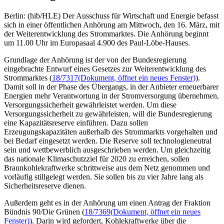
Berlin: (hib/HLE) Der Ausschuss für Wirtschaft und Energie befasst
sich in einer öffentlichen Anhörung am Mittwoch, den 16. März, mit
der Weiterentwicklung des Strommarktes. Die Anhörung beginnt
um 11.00 Uhr im Europasaal 4.900 des Paul-Löbe-Hauses.
Grundlage der Anhörung ist der von der Bundesregierung
eingebrachte Entwurf eines Gesetzes zur Weiterentwicklung des
Strommarktes (
18/7317
(Dokument, öffnet ein neues Fenster)
).
Damit soll in der Phase des Übergangs, in der Anbieter erneuerbarer
Energien mehr Verantwortung in der Stromversorgung übernehmen,
Versorgungssicherheit gewährleistet werden. Um diese
Versorgungssicherheit zu gewährleisten, will die Bundesregierung
eine Kapazitätsreserve einführen. Dazu sollen
Erzeugungskapazitäten außerhalb des Strommarkts vorgehalten und
bei Bedarf eingesetzt werden. Die Reserve soll technologieneutral
sein und wettbewerblich ausgeschrieben werden. Um gleichzeitig
das nationale Klimaschutzziel für 2020 zu erreichen, sollen
Braunkohlekraftwerke schrittweise aus dem Netz genommen und
vorläufig stillgelegt werden. Sie sollen bis zu vier Jahre lang als
Sicherheitsreserve dienen.
Außerdem geht es in der Anhörung um einen Antrag der Fraktion
Bündnis 90/Die Grünen (
18/7369
(Dokument, öffnet ein neues
Fenster)
). Darin wird gefordert, Kohlekraftwerke über die