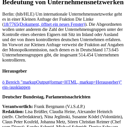
Bedeutung von Unternehmensnetzwerken
Berlin: (hib/HLE) Um internationale Unternehmensnetzwerke geht
es in einer Kleinen Anfrage der Fraktion Die Linke
(
18/7765
(Dokument, öffnet ein neues Fenster)
). Die Abgeordneten
wollen unter anderem die Zahl der Unternehmensgruppen unter der
Kontrolle eines obersten Eigners mit Sitz im Inland oder Ausland
und der von ihnen kontrollierten deutschen Unternehmen erfahren.
Im Vorwort zur Kleinen Anfrage verweist die Fraktion auf Angaben
der Monopolkommission, nach denen es in Deutschland 173.645
Unternehmensgruppen gibt, die insgesamt 514.454 Unternehmen
kontrollieren.
Herausgeber
ö
Bereich "markupOutput(format=HTML, markup=Herausgeber)"
ein-/ausklappen
Deutscher Bundestag, Parlamentsnachrichten
Verantwortlich:
Frank Bergmann (V.i.S.d.P.)
Redaktion:
Lisa Brüßler, Claudia Heine, Alexander Heinrich
(stellv. Chefredakteur), Nina Jeglinski,
Susanne Ködel (Volontärin),
Claus Peter Kosfeld, Johanna Metz, Sören Christian Reimer (Chef
vom Dienst), Sandra Schmid, Michael Schmidt, Denise Schwarz,