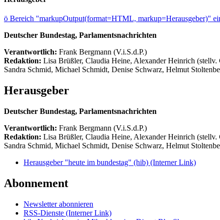
ö
Bereich "markupOutput(format=HTML, markup=Herausgeber)" ein
Deutscher Bundestag, Parlamentsnachrichten
Verantwortlich:
Frank Bergmann (V.i.S.d.P.)
Redaktion:
Lisa Brüßler, Claudia Heine, Alexander Heinrich (stellv.
Sandra Schmid, Michael Schmidt, Denise Schwarz, Helmut Stoltenbe
Herausgeber
Deutscher Bundestag, Parlamentsnachrichten
Verantwortlich:
Frank Bergmann (V.i.S.d.P.)
Redaktion:
Lisa Brüßler, Claudia Heine, Alexander Heinrich (stellv.
Sandra Schmid, Michael Schmidt, Denise Schwarz, Helmut Stoltenbe
Herausgeber "heute im bundestag" (hib)
(Interner Link)
Abonnement
Newsletter abonnieren
RSS-Dienste
(Interner Link)