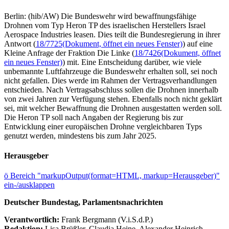
Berlin: (hib/AW) Die Bundeswehr wird bewaffnungsfähige
Drohnen vom Typ Heron TP des israelischen Herstellers Israel
Aerospace Industries leasen. Dies teilt die Bundesregierung in ihrer
Antwort (
18/7725
(Dokument, öffnet ein neues Fenster)
) auf eine
Kleine Anfrage der Fraktion Die Linke (
18/7426
(Dokument, öffnet
ein neues Fenster)
) mit. Eine Entscheidung darüber, wie viele
unbemannte Luftfahrzeuge die Bundeswehr erhalten soll, sei noch
nicht gefallen. Dies werde im Rahmen der Vertragsverhandlungen
entschieden. Nach Vertragsabschluss sollen die Drohnen innerhalb
von zwei Jahren zur Verfügung stehen. Ebenfalls noch nicht geklärt
sei, mit welcher Bewaffnung die Drohnen ausgestatten werden soll.
Die Heron TP soll nach Angaben der Regierung bis zur
Entwicklung einer europäischen Drohne vergleichbaren Typs
genutzt werden, mindestens bis zum Jahr 2025.
Herausgeber
ö
Bereich "markupOutput(format=HTML, markup=Herausgeber)"
ein-/ausklappen
Deutscher Bundestag, Parlamentsnachrichten
Verantwortlich:
Frank Bergmann (V.i.S.d.P.)
Redaktion:
Lisa Brüßler, Claudia Heine, Alexander Heinrich